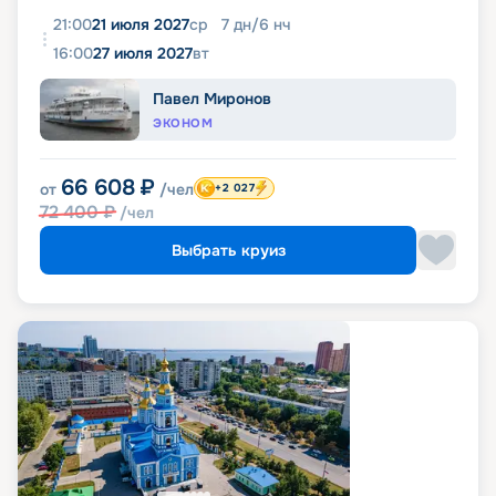
21:00
21 июля 2027
ср
7
дн
/
6
нч
16:00
27 июля 2027
вт
Павел Миронов
ЭКОНОМ
66 608
₽
от
/чел
+2 027
72 400
₽
/чел
Выбрать круиз