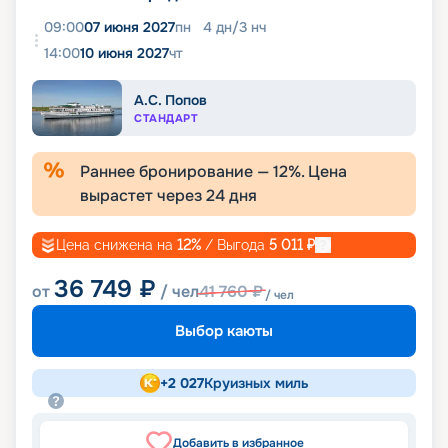
09:00
07 июня 2027
пн
4
дн
/
3
нч
14:00
10 июня 2027
чт
А.С. Попов
СТАНДАРТ
Раннее бронирование —
12
%. Цена
вырастет через
24
дня
Цена снижена на
12
%
/ Выгода
5 011
₽
36 749
₽
от
/ чел
41 760
₽
/ чел
Выбор каюты
+
2 027
Круизных миль
Добавить в избранное