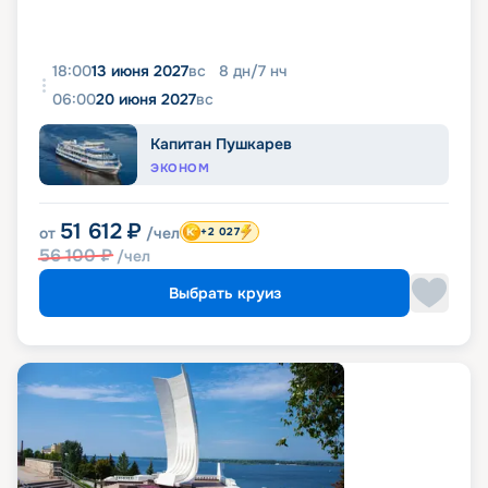
18:00
13 июня 2027
вс
8
дн
/
7
нч
06:00
20 июня 2027
вс
Капитан Пушкарев
ЭКОНОМ
51 612
₽
от
/чел
+2 027
56 100
₽
/чел
Выбрать круиз