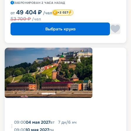
ЗАБРОНИРОВАН
2 ЧАСА
НАЗАД
49 404
₽
от
/чел
+2 027
53 700
₽
/чел
Выбрать круиз
09:00
04 мая 2027
вт
7
дн
/
6
нч
09:00
10 мая 2027
пн