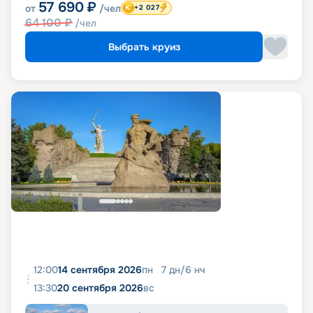
57 690
₽
от
/чел
+2 027
64 100
₽
/чел
Выбрать круиз
12:00
14 сентября 2026
пн
7
дн
/
6
нч
13:30
20 сентября 2026
вс