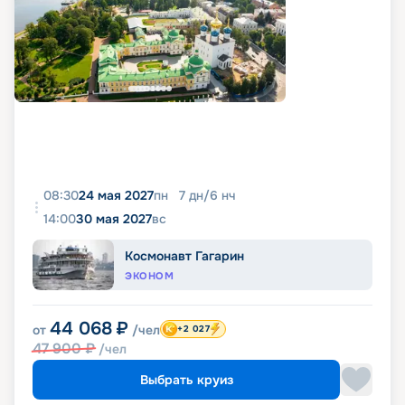
08:30
24 мая 2027
пн
7
дн
/
6
нч
14:00
30 мая 2027
вс
Космонавт Гагарин
ЭКОНОМ
44 068
₽
от
/чел
+2 027
47 900
₽
/чел
Выбрать круиз