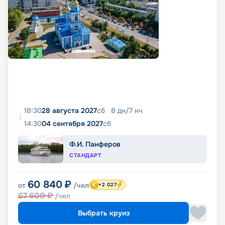
18:30
28 августа 2027
сб
8
дн
/
7
нч
14:30
04 сентября 2027
сб
Ф.И. Панферов
СТАНДАРТ
60 840
₽
от
/чел
+2 027
67 600
₽
/чел
Выбрать круиз