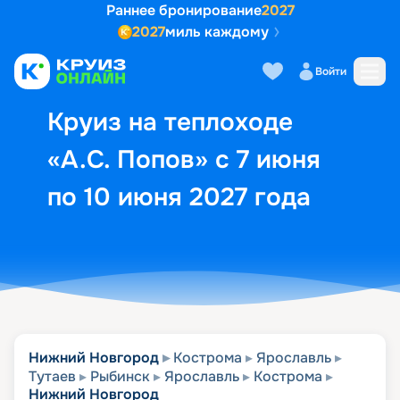
Раннее бронирование
2027
2027
миль каждому
Описание
Выбор кают
Маршрут и экск
Войти
Круиз на теплоходе
«А.С. Попов» с 7 июня
по 10 июня 2027 года
Нижний Новгород
Кострома
Ярославль
Тутаев
Рыбинск
Ярославль
Кострома
Нижний Новгород