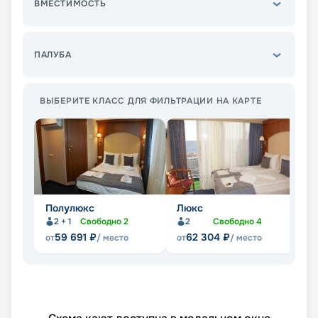
ВМЕСТИМОСТЬ
ПАЛУБА
ВЫБЕРИТЕ КЛАСС ДЛЯ ФИЛЬТРАЦИИ НА КАРТЕ
Полулюкс
Люкс
С
2 + 1
Свободно
2
2
Свободно
4
59 691
₽
62 304
₽
от
/ место
от
/ место
от