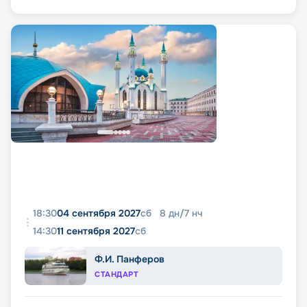
18:30
04 сентября 2027
сб
8
дн
/
7
нч
14:30
11 сентября 2027
сб
Ф.И. Панферов
СТАНДАРТ