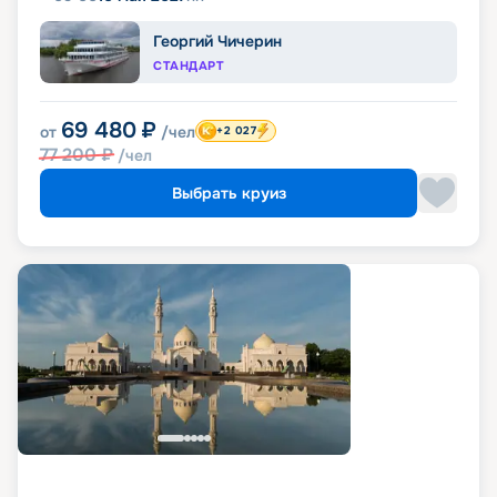
Георгий Чичерин
СТАНДАРТ
69 480
₽
от
/чел
+2 027
77 200
₽
/чел
Выбрать круиз