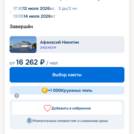
17:30
12 июля 2026
вс
3
дн
/
2
нч
13:05
14 июля 2026
вт
Завершён
Афанасий Никитин
ЭКОНОМ
16 262
₽
от
/ чел
Выбор каюты
+
1 000
Круизных миль
Добавить в избранное
Моментально оповестим о снижении цены