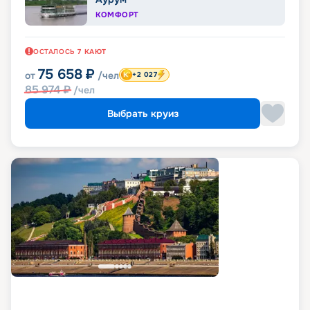
КОМФОРТ
ОСТАЛОСЬ
7
КАЮТ
75 658
₽
от
/чел
+2 027
85 974
₽
/чел
Выбрать круиз