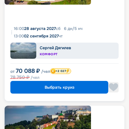
16:00
28 августа 2027
сб
6
дн
/
5
нч
13:00
02 сентября 2027
чт
Сергей Дягилев
КОМФОРТ
70 088
₽
от
/чел
+2 027
78 750
₽
/чел
Выбрать круиз