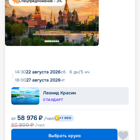
Спецпредложение - 3%
14:30
22 августа 2026
сб
6
дн
/
5
нч
18:00
27 августа 2026
чт
Леонид Красин
СТАНДАРТ
58 976
₽
от
/чел
+1 000
60 800
₽
/чел
Выбрать круиз