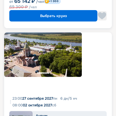
65 142
₽
от
/чел
+1 000
69 300
₽
/чел
Выбрать круиз
23:00
27 сентября 2027
пн
6
дн
/
5
нч
08:00
02 октября 2027
сб
Аурум