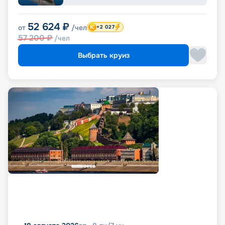
52 624
₽
от
/чел
+2 027
57 200
₽
/чел
Выбрать круиз