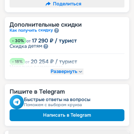
Поделиться
Дополнительные скидки
скидку
Как получить
17 290
₽
/ турист
-
30
%
от
детям
Скидка
20 254
₽
/ турист
-
18
%
от
Неполное размещение
Развернуть
23 465
₽
/ турист
-
5
%
от
пенсионерам
Скидка
Пишите в Telegram
ведомств
Скидка сотрудникам силовых
Быстрые ответы на вопросы
Поможем с выбором круиза
Написать в Telegram