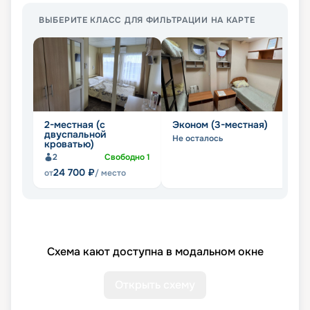
ВЫБЕРИТЕ КЛАСС ДЛЯ ФИЛЬТРАЦИИ НА КАРТЕ
2-местная (с
Эконом (3-местная)
Э
двуспальной
Не осталось
Не
кроватью)
2
Свободно
1
24 700
₽
от
/ место
Схема кают доступна в модальном окне
Открыть схему