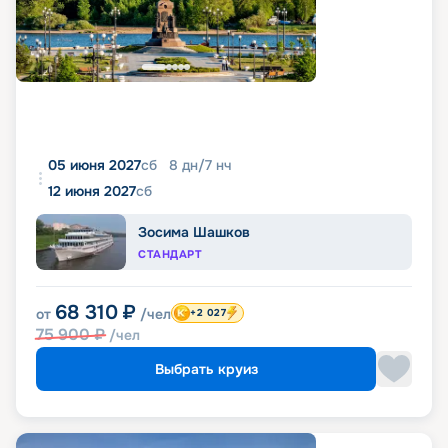
05 июня 2027
сб
8
дн
/
7
нч
12 июня 2027
сб
Зосима Шашков
СТАНДАРТ
68 310
₽
от
/чел
+2 027
75 900
₽
/чел
Выбрать круиз