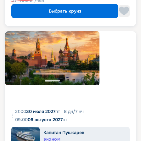
57 400
₽
/чел
Выбрать круиз
21:00
30 июля 2027
пт
8
дн
/
7
нч
09:00
06 августа 2027
пт
Капитан Пушкарев
ЭКОНОМ