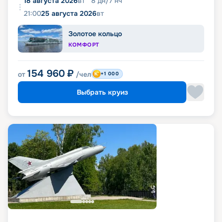
18 августа 2026
вт
8
дн
/
7
нч
21:00
25 августа 2026
вт
Золотое кольцо
КОМФОРТ
154 960
₽
от
/чел
+1 000
Выбрать круиз