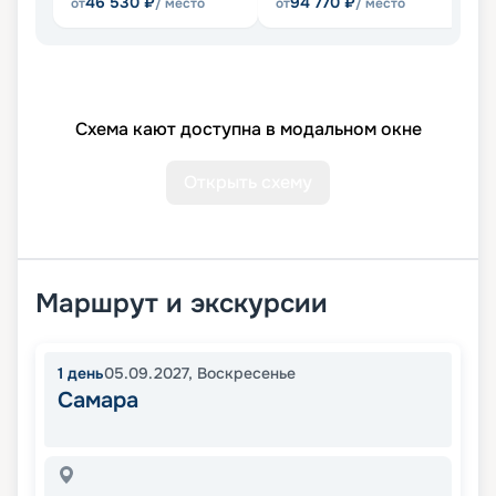
46 530
₽
94 770
₽
от
/ место
от
/ место
от
Схема кают доступна в модальном окне
Открыть схему
Маршрут и экскурсии
1
день
05.09.2027
,
Воскресенье
Самара