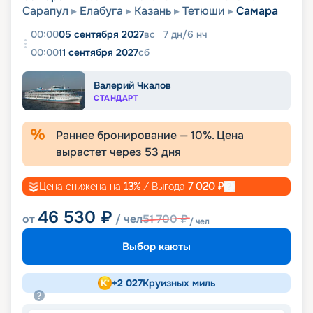
Сарапул
Елабуга
Казань
Тетюши
Самара
00:00
05 сентября 2027
вс
7
дн
/
6
нч
00:00
11 сентября 2027
сб
Валерий Чкалов
СТАНДАРТ
Раннее бронирование —
10
%. Цена
вырастет через
53
дня
Цена снижена на
13
%
/ Выгода
7 020
₽
46 530
₽
от
/ чел
51 700
₽
/ чел
Выбор каюты
+
2 027
Круизных миль