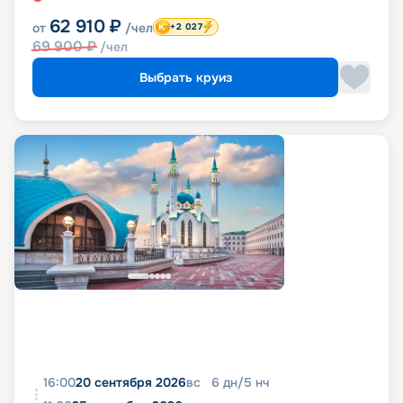
62 910
₽
от
/чел
+2 027
69 900
₽
/чел
Выбрать круиз
16:00
20 сентября 2026
вс
6
дн
/
5
нч