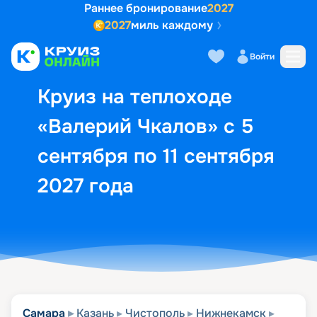
Раннее бронирование
2027
2027
миль каждому
Описание
Выбор кают
Маршрут и экск
Войти
Круиз на теплоходе
«Валерий Чкалов» с 5
сентября по 11 сентября
2027 года
Самара
Казань
Чистополь
Нижнекамск