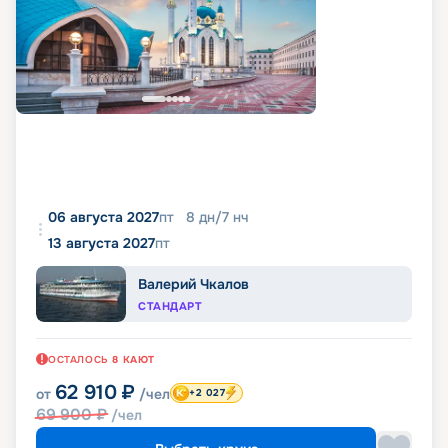
06 августа 2027
пт
8
дн
/
7
нч
13 августа 2027
пт
Валерий Чкалов
СТАНДАРТ
ОСТАЛОСЬ
8
КАЮТ
62 910
₽
от
/чел
+2 027
69 900
₽
/чел