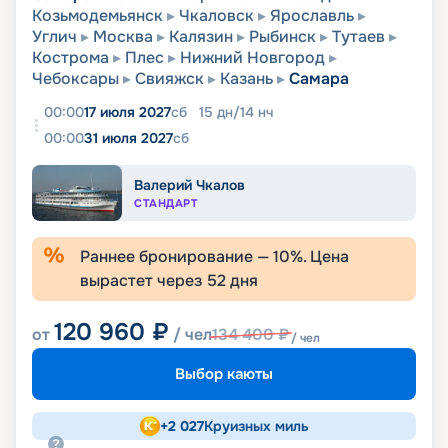
Козьмодемьянск
Чкаловск
Ярославль
Углич
Москва
Калязин
Рыбинск
Тутаев
Кострома
Плес
Нижний Новгород
Чебоксары
Свияжск
Казань
Самара
00:00
17 июля 2027
сб
15
дн
/
14
нч
00:00
31 июля 2027
сб
Валерий Чкалов
СТАНДАРТ
Раннее бронирование —
10
%. Цена
вырастет через
52
дня
120 960
₽
от
/ чел
134 400
₽
/ чел
Выбор каюты
+
2 027
Круизных миль