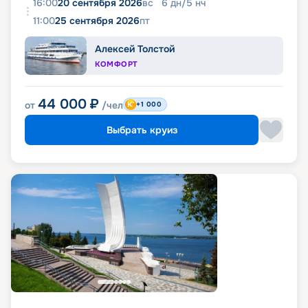
16:00
20 сентября 2026
вс
6
дн
/
5
нч
11:00
25 сентября 2026
пт
Алексей Толстой
КОМФОРТ
44 000
₽
от
/чел
+1 000
Выбрать круиз