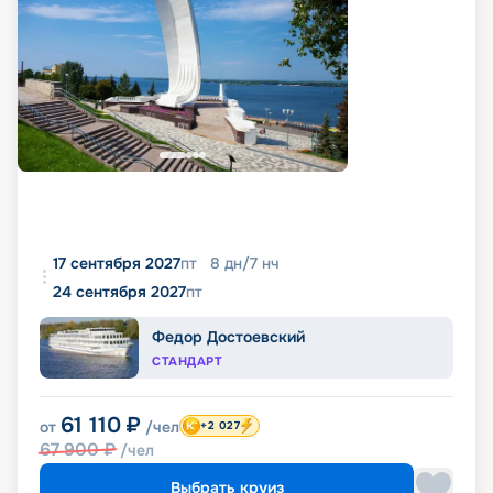
17 сентября 2027
пт
8
дн
/
7
нч
24 сентября 2027
пт
Федор Достоевский
СТАНДАРТ
61 110
₽
от
/чел
+2 027
67 900
₽
/чел
Выбрать круиз