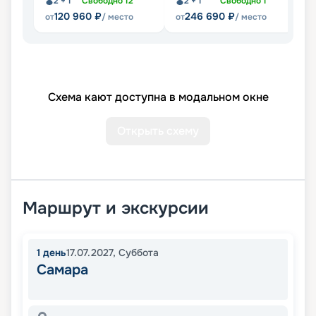
2 + 1
Свободно
12
2 + 1
Свободно
1
Не
120 960
₽
246 690
₽
от
/ место
от
/ место
Схема кают доступна в модальном окне
Открыть схему
Маршрут и экскурсии
1
день
17.07.2027
,
Суббота
Самара