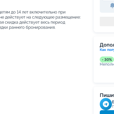
етям до 14 лет включительно при
не действует на следующее размещение:
ая скидка действует весь период
идки раннего бронирования.
Допо
Как пол
-
30
%
Непол
Пишит