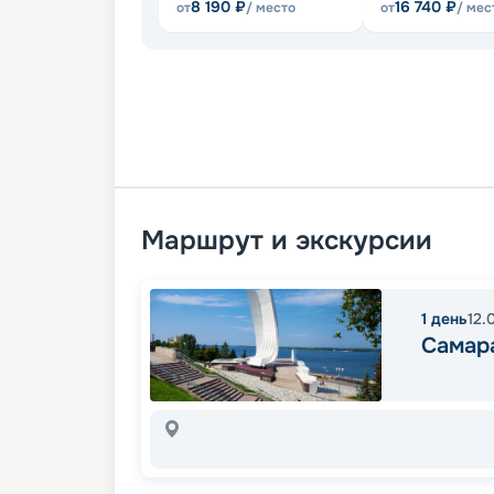
8 190
₽
16 740
₽
от
/ место
от
/ мес
Маршрут и экскурсии
1
день
12.
Самар