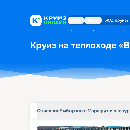
Описание
Выбор кают
Маршрут и экску
Река
Море
Ж/д круизы
Главная
•
Поиск круизов
•
Круиз на теплоходе «
Круиз на теплоходе «В
Описание
Выбор кают
Маршрут и экску