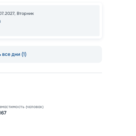
8 
от
07.2027
,
Вторник
а
 все дни (1)
ВМЕСТИМОСТЬ (ЧЕЛОВЕК)
167
Допо
Как пол
-
30
%