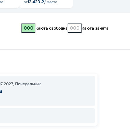
12 420
₽
то
от
/ место
000
000
Каюта свободна
Каюта занята
Самар
00:00
07.2027
,
Понедельник
00:00
а