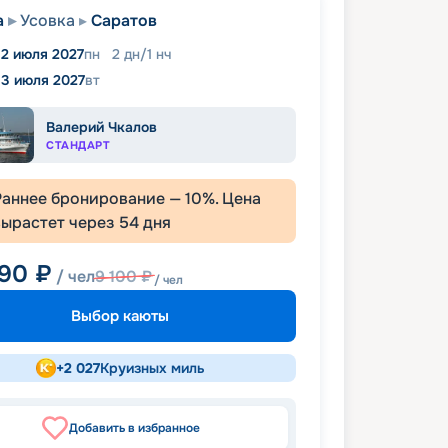
а
Усовка
Саратов
12 июля 2027
пн
2
дн
/
1
нч
13 июля 2027
вт
Валерий Чкалов
СТАНДАРТ
Раннее бронирование —
10
%. Цена
вырастет через
54
дня
190
₽
/ чел
9 100
₽
/ чел
Выбор каюты
+
2 027
Круизных миль
Добавить в избранное