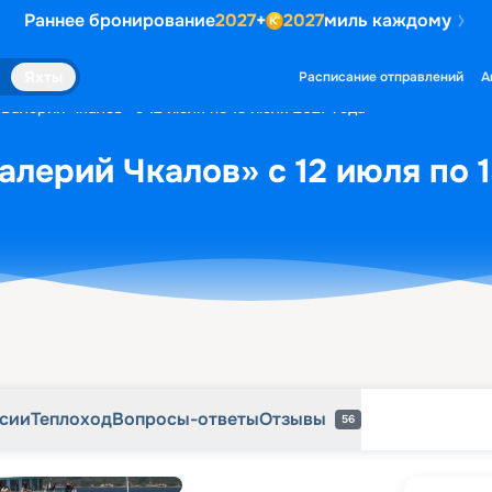
Раннее бронирование
2027
+
2027
миль каждому
рсии
Теплоход
Вопросы-ответы
Отзывы
56
Яхты
Расписание отправлений
А
Валерий Чкалов» с 12 июля по 13 июля 2027 года
алерий Чкалов» с 12 июля по 
рсии
Теплоход
Вопросы-ответы
Отзывы
56