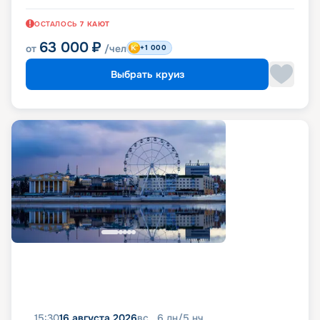
ОСТАЛОСЬ
7
КАЮТ
63 000
₽
от
/чел
+1 000
Выбрать круиз
15:30
16 августа 2026
вс
6
дн
/
5
нч