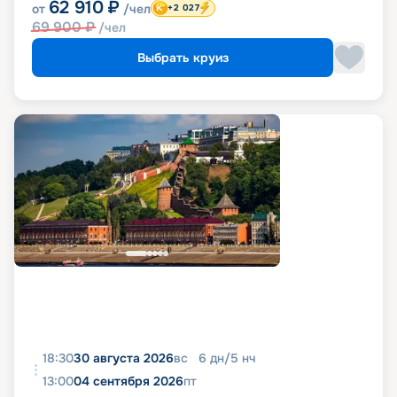
62 910
₽
от
/чел
+2 027
69 900
₽
/чел
Выбрать круиз
18:30
30 августа 2026
вс
6
дн
/
5
нч
13:00
04 сентября 2026
пт