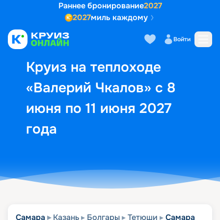
Раннее бронирование
2027
2027
миль каждому
Описание
Выбор кают
Маршрут и экск
Войти
Круиз на теплоходе
«Валерий Чкалов» с 8
июня по 11 июня 2027
года
Самара
Казань
Болгары
Тетюши
Самара