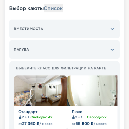
Выбор каюты
Список
ВМЕСТИМОСТЬ
ПАЛУБА
ВЫБЕРИТЕ КЛАСС ДЛЯ ФИЛЬТРАЦИИ НА КАРТЕ
Стандарт
Люкс
П
2 + 1
Свободно
42
2 + 1
Свободно
2
27 360
₽
55 800
₽
от
/ место
от
/ место
от