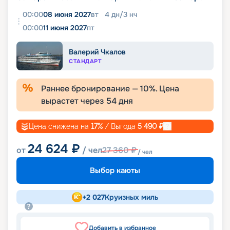
00:00
08 июня 2027
вт
4
дн
/
3
нч
00:00
11 июня 2027
пт
Валерий Чкалов
СТАНДАРТ
Раннее бронирование —
10
%. Цена
вырастет через
54
дня
Цена снижена на
17
%
/ Выгода
5 490
₽
24 624
₽
от
/ чел
27 360
₽
/ чел
Выбор каюты
+
2 027
Круизных миль
Добавить в избранное