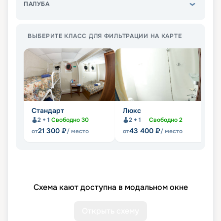
ПАЛУБА
ВЫБЕРИТЕ КЛАСС ДЛЯ ФИЛЬТРАЦИИ НА КАРТЕ
Стандарт
Люкс
П
2 + 1
Свободно
30
2 + 1
Свободно
2
21 300
₽
43 400
₽
от
/ место
от
/ место
от
Схема кают доступна в модальном окне
Открыть схему