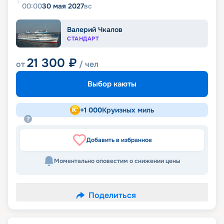
00:00
30 мая 2027
вс
Валерий Чкалов
СТАНДАРТ
21 300
₽
от
/ чел
Выбор каюты
+
1 000
Круизных миль
Добавить в избранное
Моментально оповестим о снижении цены
Поделиться