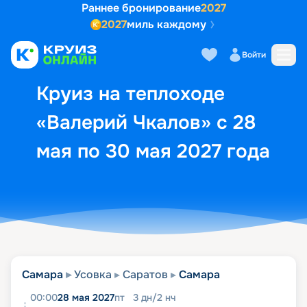
Раннее бронирование
2027
2027
миль каждому
Описание
Выбор кают
Маршрут и экск
Войти
Круиз на теплоходе
«Валерий Чкалов» с 28
мая по 30 мая 2027 года
Самара
Усовка
Саратов
Самара
00:00
28 мая 2027
пт
3
дн
/
2
нч