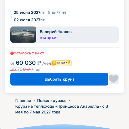
25 июня 2027
пт
8
дн
/
7
нч
02 июля 2027
пт
Валерий Чкалов
СТАНДАРТ
ОСТАЛОСЬ
7
КАЮТ
60 030
₽
от
/чел
+2 027
66 700
₽
/чел
Выбрать круиз
Главная
•
Поиск круизов
•
Круиз на теплоходе «Принцесса Анабелла» с 3
мая по 7 мая 2027 года