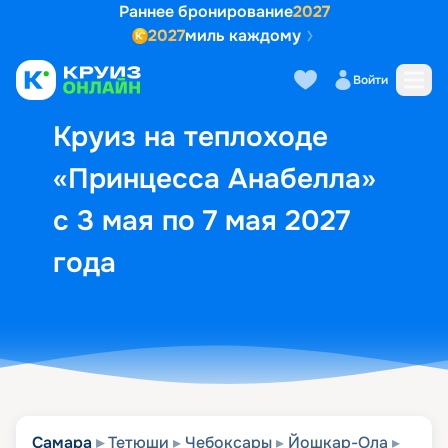
Раннее бронирование
2027
2027
миль каждому
Описание
Выбор кают
Маршрут и экск
Войти
Круиз на теплоходе
«Принцесса Анабелла»
с 3 мая по 7 мая 2027
года
Самара
Тетюши
Чебоксары
Йошкар-Ола