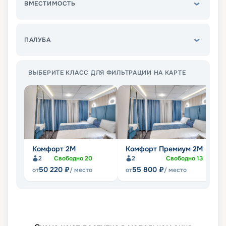
ВМЕСТИМОСТЬ
ПАЛУБА
ВЫБЕРИТЕ КЛАСС ДЛЯ ФИЛЬТРАЦИИ НА КАРТЕ
Комфорт 2M
Комфорт Премиум 2M
Л
2
Свободно
20
2
Свободно
13
50 220
₽
55 800
₽
от
/ место
от
/ место
от