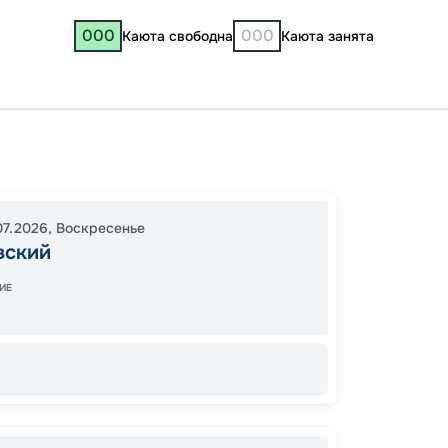
000
000
Каюта свободна
Каюта занята
Чайко
Нижне
14:30
1
07.2026
,
Воскресенье
вский
11:00
2
Завер
ИЕ
70
от