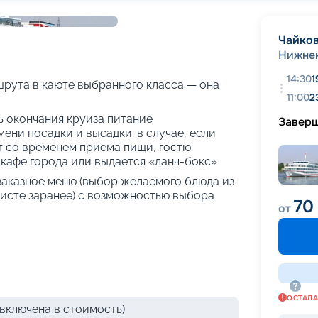
+
36
фотографий
Чайко
Нижне
14:30
1
рута в каюте выбранного класса — она
11:00
2
нь окончания круиза питание
Завер
ени посадки и высадки; в случае, если
т со временем приема пищи, гостю
кафе города или выдается «ланч-бокс»
 заказное меню (выбор желаемого блюда из
исте заранее) с возможностью выбора
70
от
ОСТАЛ
включена в стоимость)