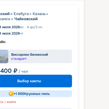
вский
Елабуга
Казань
камск
Чайковский
9 июля 2026
вс
4
дн
/
3
нч
3 июля 2026
чт
шён
Виссарион Белинский
СТАНДАРТ
 400
₽
/ чел
Выбор каюты
+
1 000
Круизных миль
АСЬ
1
КАЮТА