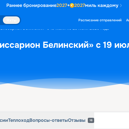
Раннее бронирование
2027
+
2027
миль каждому
рсии
Теплоход
Вопросы-ответы
Отзывы
16
Яхты
Расписание отправлений
А
«Виссарион Белинский» с 19 июля по 23 июля 2026 года
иссарион Белинский» с 19 ию
рсии
Теплоход
Вопросы-ответы
Отзывы
16