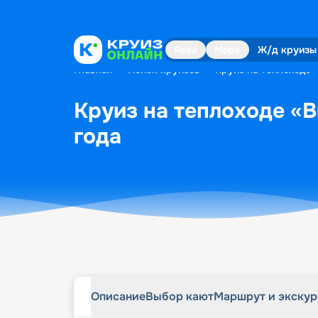
Описание
Выбор кают
Маршрут и экску
Река
Море
Ж/д круизы
Главная
•
Поиск круизов
•
Круиз на теплоходе 
Круиз на теплоходе «В
года
Описание
Выбор кают
Маршрут и экску