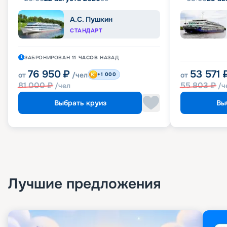
А.С. Пушкин
СТАНДАРТ
ЗАБРОНИРОВАН
11 ЧАСОВ
НАЗАД
76 950
₽
53 571
от
/чел
от
+1 000
81 000
₽
55 803
₽
/чел
/ч
Выбрать круиз
Вы
Лучшие предложения