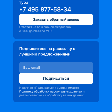
тура
доброжелательность и заинтересованность 
+7 495 877-58-34
персонала корабля в каждом госте.
Ступая на борт теплохода, пассажиры 
Заказать обратный звонок
попадают в совершенно иную атмосферу, 
где властвует тяга к приключениям и 
Ответим на ваш звонок ежедневно
с 8:00 до 21:00 по МСК
открытиям.
Подпишитесь на рассылку с
лучшими предложениями
Подписаться
Нажимая «Подписаться» вы принимаете
Политику обработки персональных данных
и
даёте согласие на обработку ваших данных