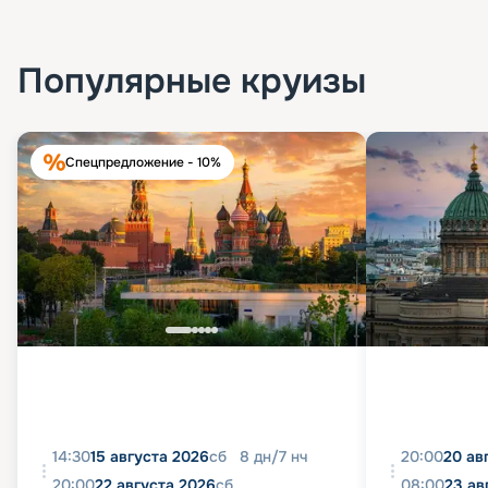
Популярные круизы
Спецпредложение - 10%
14:30
15 августа 2026
сб
8
дн
/
7
нч
20:00
20 ав
20:00
22 августа 2026
сб
08:00
23 ав