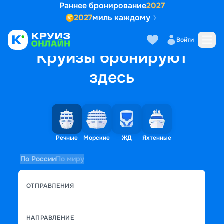
Раннее бронирование
2027
2027
миль каждому
Войти
Круизы бронируют
здесь
Речные
Морские
ЖД
Яхтенные
По России
По миру
ОТПРАВЛЕНИЯ
НАПРАВЛЕНИЕ