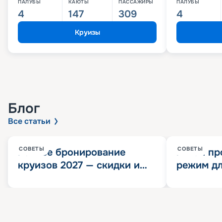
ПАЛУБЫ
КАЮТЫ
ПАССАЖИРЫ
ПАЛУБЫ
4
147
309
4
Круизы
Блог
Все статьи
СОВЕТЫ
СОВЕТЫ
Раннее бронирование
Китай пр
круизов 2027 — скидки и
режим дл
розыгрыш 100 000
конца 202
Круизных миль
значит?