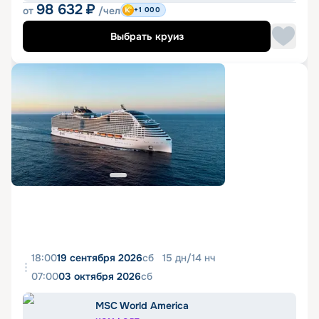
98 632
₽
от
/чел
+1 000
Выбрать круиз
18:00
19 сентября 2026
сб
15
дн
/
14
нч
07:00
03 октября 2026
сб
MSC World America