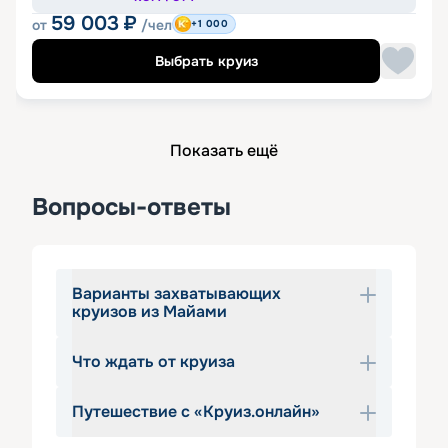
59 003
₽
от
/чел
+1 000
Выбрать круиз
Показать ещё
Вопросы-ответы
Варианты захватывающих
круизов из Майами
Что ждать от круиза
Кажется, «круиз из Майами» даже 
звучит как мечта. Почему бы не 
Путешествие с «Круиз.онлайн»
воплотить ее в жизнь? Бирюзовые 
Выбирая в качестве путешествия 
морские волны, крики чаек над 
морской круиз
 из Майями, вы 