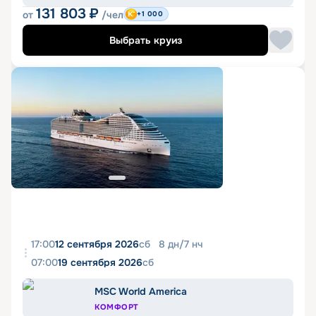
131 803
₽
от
/чел
+1 000
Выбрать круиз
17:00
12 сентября 2026
сб
8
дн
/
7
нч
07:00
19 сентября 2026
сб
MSC World America
КОМФОРТ