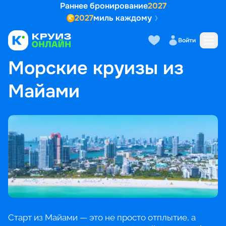
Раннее бронирование
2027
2027
миль каждому
Войти
ГЛАВНАЯ
•
ПОПУЛЯРНЫЕ НАПРАВЛЕНИЯ
•
МОРСКИЕ КРУИЗЫ ИЗ МАЙАМИ
Морские круизы из
Майами
Старт из Майами — это не просто отплытие, а