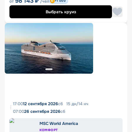
98 143
₽
от
/чел
+1 000
Выбрать круиз
17:00
12 сентября 2026
сб
15
дн
/
14
нч
07:00
26 сентября 2026
сб
MSC World America
КОМФОРТ