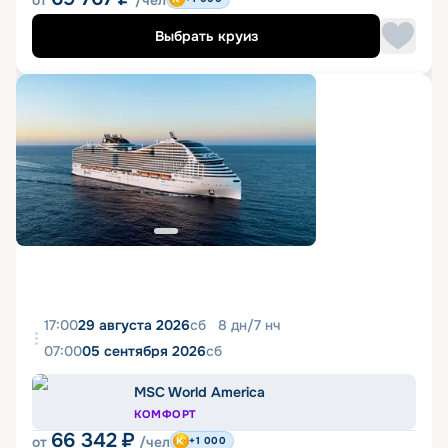
от
/чел
Выбрать круиз
17:00
29 августа 2026
сб
8
дн
/
7
нч
07:00
05 сентября 2026
сб
MSC World America
КОМФОРТ
66 342
₽
от
/чел
+1 000