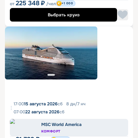
225 348
₽
от
/чел
+1 000
Выбрать круиз
17:00
15 августа 2026
сб
8
дн
/
7
нч
07:00
22 августа 2026
сб
MSC World America
КОМФОРТ