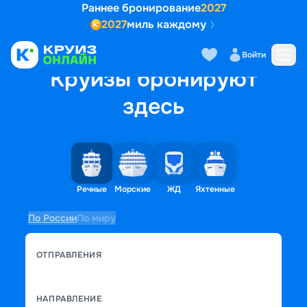
Раннее бронирование
2027
2027
миль каждому
Войти
Круизы бронируют
здесь
Речные
Морские
ЖД
Яхтенные
По России
По миру
ОТПРАВЛЕНИЯ
НАПРАВЛЕНИЕ