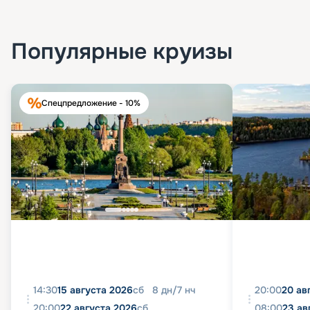
Популярные круизы
Спецпредложение - 10%
14:30
15 августа 2026
сб
8
дн
/
7
нч
20:00
20 ав
20:00
22 августа 2026
сб
08:00
23 ав