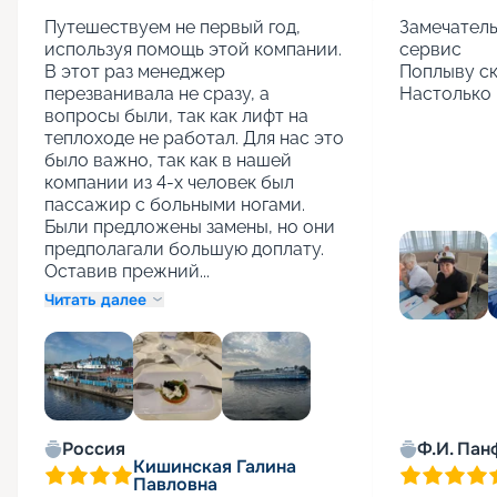
Путешествуем не первый год, 
Замечатель
используя помощь этой компании. 
сервис

В этот раз менеджер 
Поплыву ск
перезванивала не сразу, а 
Настолько 
вопросы были, так как лифт на 
теплоходе не работал. Для нас это 
было важно, так как в нашей 
компании из 4-х человек был 
пассажир с больными ногами. 
Были предложены замены, но они 
предполагали большую доплату. 
Оставив прежний...
Читать далее
+
1
Россия
Ф.И. Пан
Кишинская Галина
Павловна