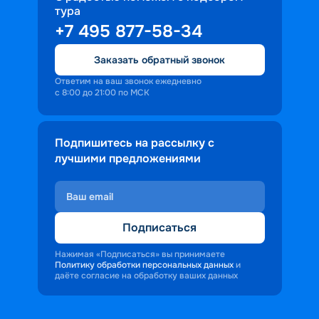
тура
доброжелательность и заинтересованность 
+7 495 877-58-34
персонала корабля в каждом госте.
Ступая на борт теплохода, пассажиры 
Заказать обратный звонок
попадают в совершенно иную атмосферу, 
где властвует тяга к приключениям и 
Ответим на ваш звонок ежедневно
с 8:00 до 21:00 по МСК
открытиям.
Подпишитесь на рассылку с
лучшими предложениями
Подписаться
Нажимая «Подписаться» вы принимаете
Политику обработки персональных данных
и
даёте согласие на обработку ваших данных