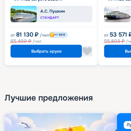
А.С. Пушкин
СТАНДАРТ
81 130
₽
53 571
от
/чел
от
+1 000
85 400
₽
55 803
₽
/чел
/ч
Выбрать круиз
Вы
Лучшие предложения