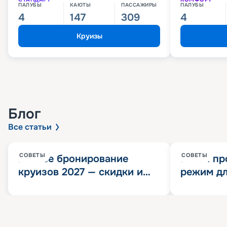
ПАЛУБЫ
КАЮТЫ
ПАССАЖИРЫ
ПАЛУБЫ
4
147
309
4
Круизы
Блог
Все статьи
СОВЕТЫ
СОВЕТЫ
Раннее бронирование
Китай пр
круизов 2027 — скидки и
режим дл
розыгрыш 100 000
конца 202
Круизных миль
значит?