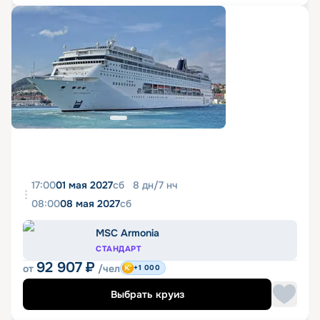
17:00
01 мая 2027
сб
8
дн
/
7
нч
08:00
08 мая 2027
сб
MSC Armonia
СТАНДАРТ
92 907
₽
от
/чел
+1 000
Выбрать круиз