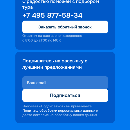
путешественники могут посетить 
С радостью поможем с подбором
тура
Акрополь, Парфенон и множество 
+7 495 877-58-34
других исторических памятников, 
которые рассказывают о славном 
Заказать обратный звонок
прошлом страны. После ещё одного 
дня в море круиз возвращается в 
Ответим на ваш звонок ежедневно
с 8:00 до 21:00 по МСК
Сплит, где путешественники могут 
исследовать богатое культурное 
наследие этого города, включая 
Подпишитесь на рассылку с
Диоклетианов дворец и старинный 
лучшими предложениями
центр, внесенный в список 
всемирного наследия ЮНЕСКО.
Подписаться
Нажимая «Подписаться» вы принимаете
Политику обработки персональных данных
и
даёте согласие на обработку ваших данных