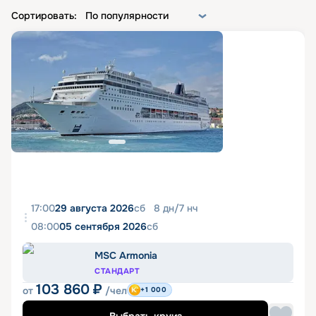
Сортировать:
По популярности
17:00
29 августа 2026
сб
8
дн
/
7
нч
08:00
05 сентября 2026
сб
MSC Armonia
СТАНДАРТ
103 860
₽
от
/чел
+1 000