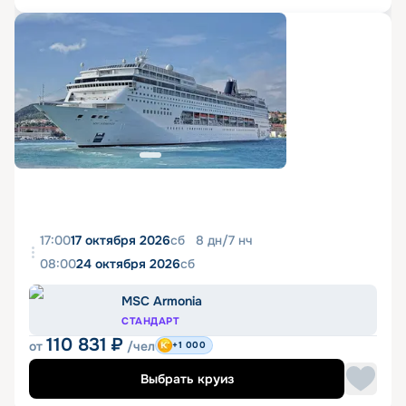
17:00
17 октября 2026
сб
8
дн
/
7
нч
08:00
24 октября 2026
сб
MSC Armonia
СТАНДАРТ
110 831
₽
от
/чел
+1 000
Выбрать круиз