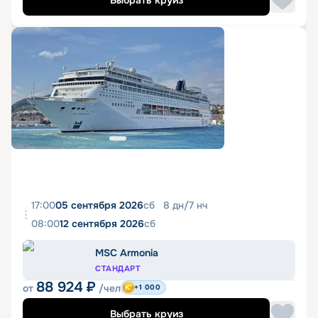
Выбрать круиз
17:00
05 сентября 2026
сб
8
дн
/
7
нч
08:00
12 сентября 2026
сб
MSC Armonia
СТАНДАРТ
88 924
₽
от
/чел
+1 000
Выбрать круиз