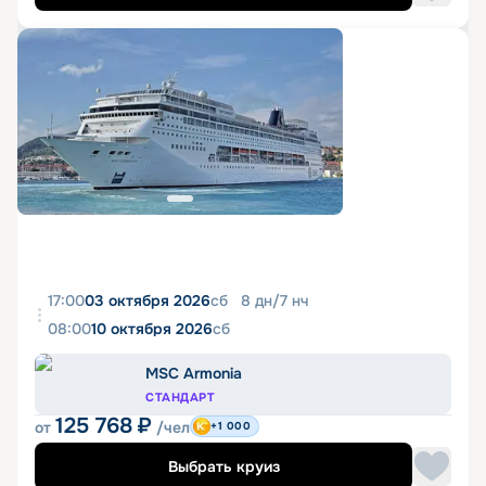
17:00
03 октября 2026
сб
8
дн
/
7
нч
08:00
10 октября 2026
сб
MSC Armonia
СТАНДАРТ
125 768
₽
от
/чел
+1 000
Выбрать круиз