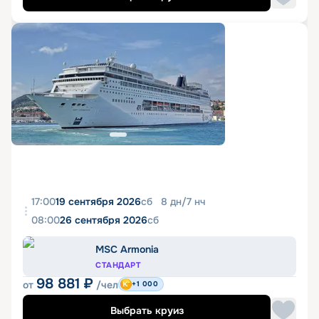
17:00
19 сентября 2026
сб
8
дн
/
7
нч
08:00
26 сентября 2026
сб
MSC Armonia
СТАНДАРТ
98 881
₽
от
/чел
+1 000
Выбрать круиз