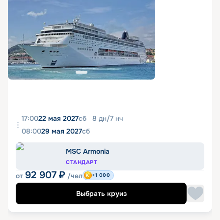
17:00
22 мая 2027
сб
8
дн
/
7
нч
08:00
29 мая 2027
сб
MSC Armonia
СТАНДАРТ
92 907
₽
от
/чел
+1 000
Выбрать круиз