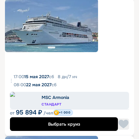
17:00
15 мая 2027
сб
8
дн
/
7
нч
08:00
22 мая 2027
сб
MSC Armonia
СТАНДАРТ
95 894
₽
от
/чел
+1 000
Выбрать круиз