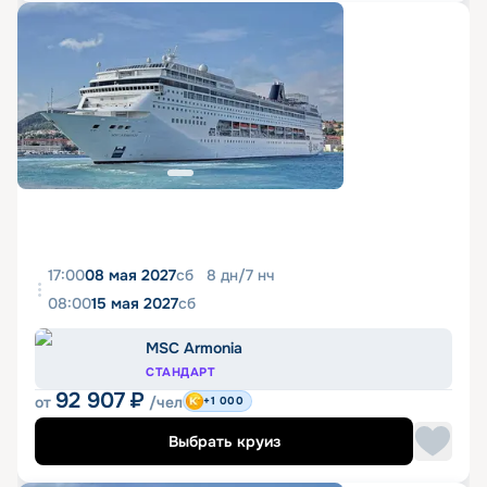
17:00
08 мая 2027
сб
8
дн
/
7
нч
08:00
15 мая 2027
сб
MSC Armonia
СТАНДАРТ
92 907
₽
от
/чел
+1 000
Выбрать круиз