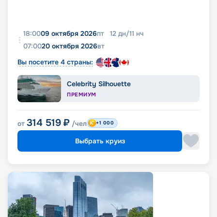
18:00
09 октября 2026
пт
12
дн
/
11
нч
07:00
20 октября 2026
вт
Вы посетите 4 страны:
Celebrity Silhouette
ПРЕМИУМ
314 519
₽
от
/чел
+1 000
Выбрать круиз