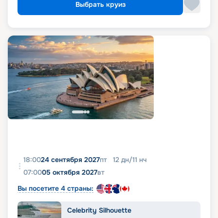
Выбрать круиз
18:00
24 сентября 2027
пт
12
дн
/
11
нч
07:00
05 октября 2027
вт
Вы посетите 4 страны:
Celebrity Silhouette