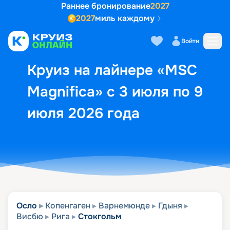
Раннее бронирование
2027
2027
миль каждому
Описание
Выбор кают
Маршрут и экск
Войти
Круиз на лайнере «MSC
Magnifica» с 3 июля по 9
июля 2026 года
Осло
Копенгаген
Варнемюнде
Гдыня
Висбю
Рига
Стокгольм