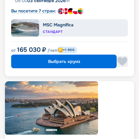
09:00
03 сентября 2026
чт
Вы посетите 7 стран:
MSC Magnifica
СТАНДАРТ
165 030
₽
от
/чел
+1 000
Выбрать круиз