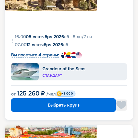
16:00
05 сентября 2026
сб
8
дн
/
7
нч
07:00
12 сентября 2026
сб
Вы посетите 4 страны:
Grandeur of the Seas
СТАНДАРТ
125 260
₽
от
/чел
+1 000
Выбрать круиз