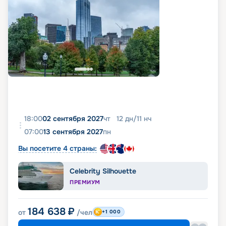
18:00
02 сентября 2027
чт
12
дн
/
11
нч
07:00
13 сентября 2027
пн
Вы посетите 4 страны:
Celebrity Silhouette
ПРЕМИУМ
184 638
₽
от
/чел
+1 000