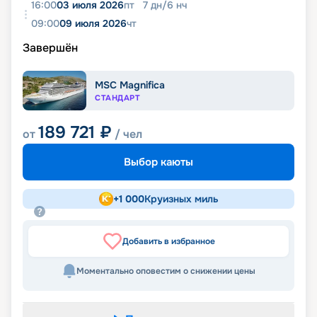
16:00
03 июля 2026
пт
7
дн
/
6
нч
09:00
09 июля 2026
чт
Завершён
MSC Magnifica
СТАНДАРТ
189 721
₽
от
/ чел
Выбор каюты
+
1 000
Круизных миль
Добавить в избранное
Моментально оповестим о снижении цены