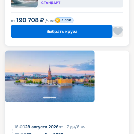
СТАНДАРТ
190 708
₽
от
/чел
+1 000
Выбрать круиз
16:00
28 августа 2026
пт
7
дн
/
6
нч