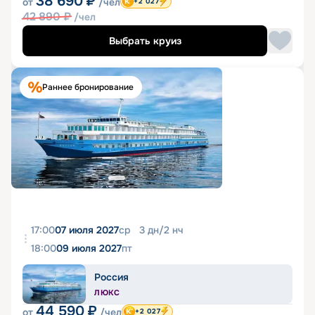
38 690
₽
от
/чел
+2 027
42 890
₽
/чел
Выбрать круиз
Раннее бронирование
17:00
07 июля 2027
ср
3
дн
/
2
нч
18:00
09 июля 2027
пт
Россия
ЛЮКС
44 590
₽
от
/чел
+2 027