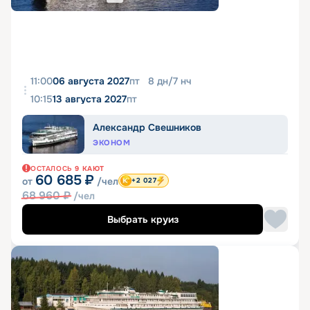
11:00
06 августа 2027
пт
8
дн
/
7
нч
10:15
13 августа 2027
пт
Александр Свешников
ЭКОНОМ
ОСТАЛОСЬ
9
КАЮТ
60 685
₽
от
/чел
+2 027
68 960
₽
/чел
Выбрать круиз