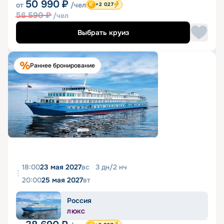
50 990
₽
от
/чел
+2 027
56 590
₽
/чел
Выбрать круиз
Раннее бронирование
18:00
23 мая 2027
вс
3
дн
/
2
нч
20:00
25 мая 2027
вт
Россия
ЛЮКС