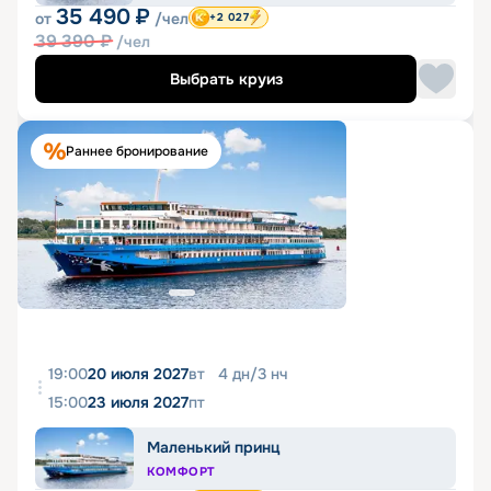
35 490
₽
от
/чел
+2 027
39 390
₽
/чел
Выбрать круиз
Раннее бронирование
19:00
20 июля 2027
вт
4
дн
/
3
нч
15:00
23 июля 2027
пт
Маленький принц
КОМФОРТ