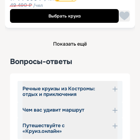
49 490
₽
/чел
Выбрать круиз
Показать ещё
Вопросы-ответы
Речные круизы из Костромы:
отдых и приключения
Чем вас удивит маршрут
Круиз на теплоходе из Костромы  —  
отличная возможность для горожан и 
Путешествуйте с
гостей города организовать себе 
Отправляясь от речного вокзала 
«Круиз.онлайн»
незабываемый отдых. Вас ожидает 
Костромы в круиз по Волге, не 