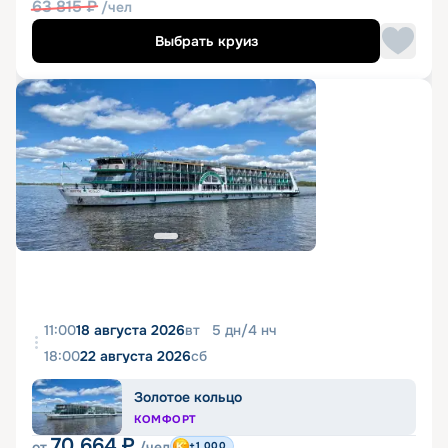
63 815
₽
/чел
Выбрать круиз
11:00
18 августа 2026
вт
5
дн
/
4
нч
18:00
22 августа 2026
сб
Золотое кольцо
КОМФОРТ
70 664
₽
от
/чел
+1 000