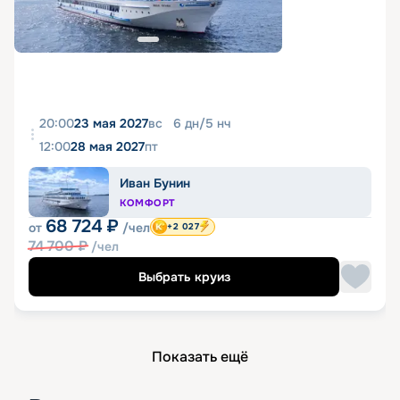
20:00
23 мая 2027
вс
6
дн
/
5
нч
12:00
28 мая 2027
пт
Иван Бунин
КОМФОРТ
68 724
₽
от
/чел
+2 027
74 700
₽
/чел
Выбрать круиз
Показать ещё