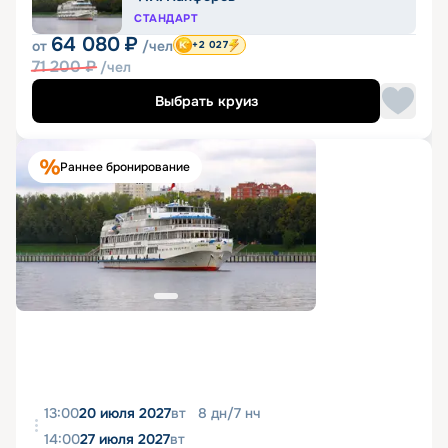
СТАНДАРТ
64 080
₽
от
/чел
+2 027
71 200
₽
/чел
Выбрать круиз
Раннее бронирование
13:00
20 июля 2027
вт
8
дн
/
7
нч
14:00
27 июля 2027
вт