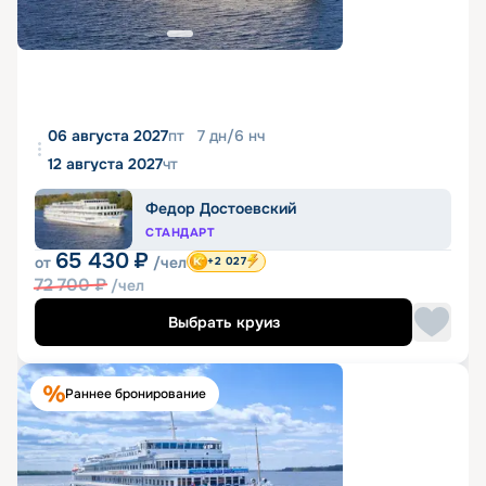
06 августа 2027
пт
7
дн
/
6
нч
12 августа 2027
чт
Федор Достоевский
СТАНДАРТ
65 430
₽
от
/чел
+2 027
72 700
₽
/чел
Выбрать круиз
Раннее бронирование