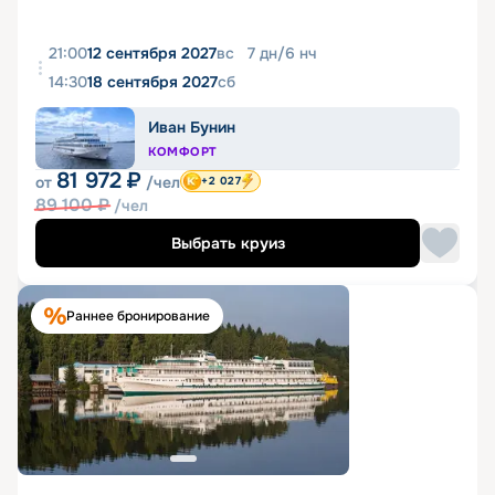
21:00
12 сентября 2027
вс
7
дн
/
6
нч
14:30
18 сентября 2027
сб
Иван Бунин
КОМФОРТ
81 972
₽
от
/чел
+2 027
89 100
₽
/чел
Выбрать круиз
Раннее бронирование