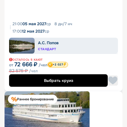
21:00
05 мая 2027
ср
8
дн
/
7
нч
17:00
12 мая 2027
ср
А.С. Попов
СТАНДАРТ
ОСТАЛОСЬ
5
КАЮТ
72 666
₽
от
/чел
+2 027
82 575
₽
/чел
Выбрать круиз
Раннее бронирование