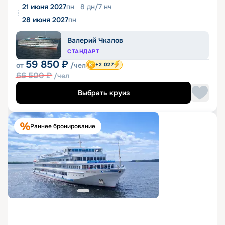
21 июня 2027
пн
8
дн
/
7
нч
28 июня 2027
пн
Валерий Чкалов
СТАНДАРТ
59 850
₽
от
/чел
+2 027
66 500
₽
/чел
Выбрать круиз
Раннее бронирование