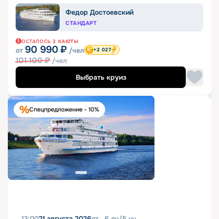
Федор Достоевский
СТАНДАРТ
ОСТАЛОСЬ
2
КАЮТЫ
90 990
₽
от
/чел
+2 027
101 100
₽
/чел
Выбрать круиз
Спецпредложение - 10%
13:00
21 августа 2026
пт
6
дн
/
5
нч