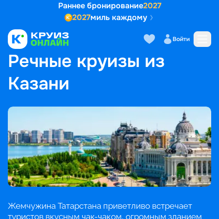
Раннее бронирование
2027
2027
миль каждому
Войти
ГЛАВНАЯ
•
ПОПУЛЯРНЫЕ НАПРАВЛЕНИЯ
•
РЕЧНЫЕ КРУИЗЫ ИЗ КАЗАНИ
Речные круизы из
Казани
Жемчужина Татарстана приветливо встречает
туристов вкусным чак-чаком, огромным зданием