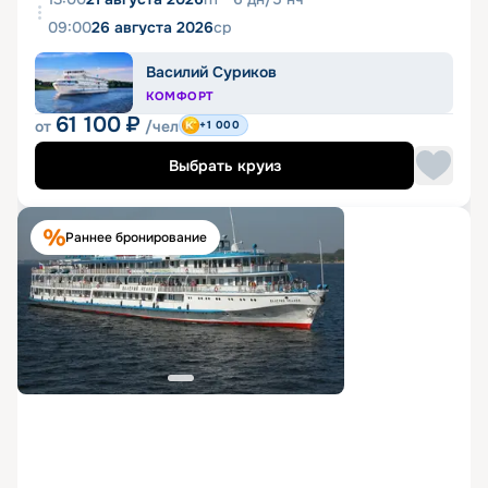
09:00
26 августа 2026
ср
Василий Суриков
КОМФОРТ
61 100
₽
от
/чел
+1 000
Выбрать круиз
Раннее бронирование