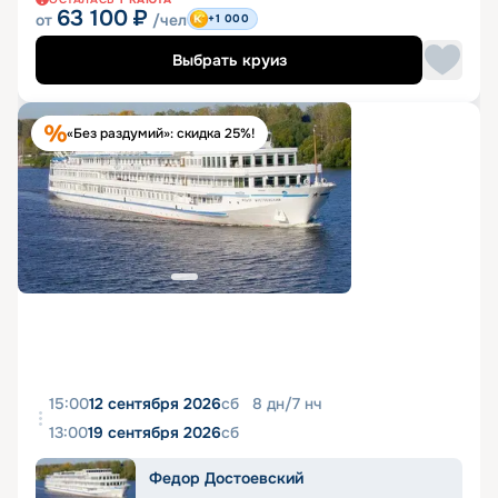
63 100
₽
от
/чел
+1 000
Выбрать круиз
«Без раздумий»: скидка 25%!
15:00
12 сентября 2026
сб
8
дн
/
7
нч
13:00
19 сентября 2026
сб
Федор Достоевский