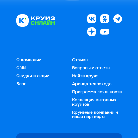
этому желанию, ведь оно значит, что 
пришло время дать себе передышку и 
устроить настоящее приключение. 
Тем более что круизы из Саратова — 
это великое множество туров по 
России в самых разных направлениях. 
Особой популярностью пользуются 
речные туры на теплоходе по Волге из 
О компании
Отзывы
Саратова в Волгоград, Самару, 
СМИ
Вопросы и ответы
Нижний Новгород, Казань, Астрахань. 
Саратов, как известно, расположен на 
Скидки и акции
Найти круиз
условной границе Средней и Нижней 
Блог
Аренда теплохода
Волги и является удобным пунктом 
Программа лояльности
для прокладывания самых разных 
Коллекция выгодных
круизов
маршрутов. Чаще всего 
Круизные компании и
путешественники отправляются в 
наши партнеры
один конец, возвращаясь уже по 
суше.Вся информация о расписании, 
ценах на речные туры из Саратова 