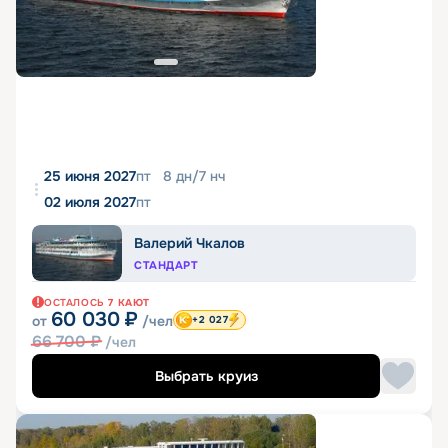
25 июня 2027
пт
8
дн
/
7
нч
02 июля 2027
пт
Валерий Чкалов
СТАНДАРТ
ОСТАЛОСЬ
7
КАЮТ
60 030
₽
от
/чел
+2 027
66 700
₽
/чел
Выбрать круиз