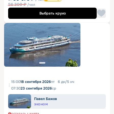
56 300
₽
/чел
Выбрать круиз
15:00
18 сентября 2026
пт
6
дн
/
5
нч
07:30
23 сентября 2026
ср
Павел Бажов
ЭКОНОМ
ОСТАЛАСЬ
1
КАЮТА