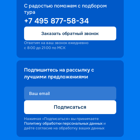
собрана на нашем сайте. Покупайте 
С радостью поможем с подбором
путевки онлайн и проверьте сами, 
тура
насколько захватывающими могут 
+7 495 877-58-34
быть круизы из Саратова в 2026 году.
Заказать обратный звонок
Ответим на ваш звонок ежедневно
с 8:00 до 21:00 по МСК
Подпишитесь на рассылку с
лучшими предложениями
Подписаться
Нажимая «Подписаться» вы принимаете
Политику обработки персональных данных
и
даёте согласие на обработку ваших данных