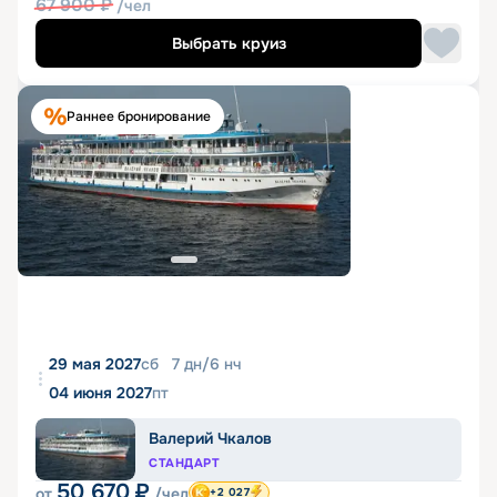
67 900
₽
/чел
Выбрать круиз
Раннее бронирование
29 мая 2027
сб
7
дн
/
6
нч
04 июня 2027
пт
Валерий Чкалов
СТАНДАРТ
50 670
₽
от
/чел
+2 027