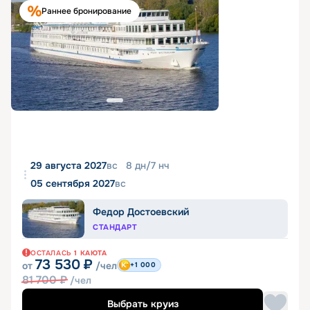
Раннее бронирование
29 августа 2027
вс
8
дн
/
7
нч
05 сентября 2027
вс
Федор Достоевский
СТАНДАРТ
ОСТАЛАСЬ
1
КАЮТА
73 530
₽
от
/чел
+1 000
81 700
₽
/чел
Выбрать круиз