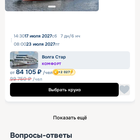
14:30
17 июля 2027
сб
7
дн
/
6
нч
08:00
23 июля 2027
пт
Волга Стар
КОМФОРТ
84 105
₽
от
/чел
+2 027
99 750
₽
/чел
Выбрать круиз
Показать ещё
Вопросы-ответы