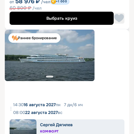
58 976
₽
от
/чел
+1 000
60 800
₽
/чел
Выбрать круиз
Раннее бронирование
14:30
16 августа 2027
пн
7
дн
/
6
нч
08:00
22 августа 2027
вс
Сергей Дягилев
КОМФОРТ