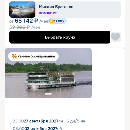
Михаил Булгаков
КОМФОРТ
65 142
₽
от
/чел
+1 000
69 300
₽
/чел
Выбрать круиз
Раннее бронирование
23:00
27 сентября 2027
пн
6
дн
/
5
нч
08:00
02 октября 2027
сб