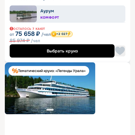
Аурум
КОМФОРТ
ОСТАЛОСЬ
7
КАЮТ
75 658
₽
от
/чел
+2 027
85 974
₽
/чел
Выбрать круиз
Тематический круиз: «Легенды Урала»