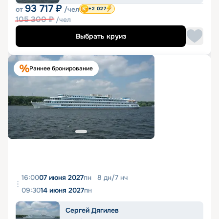
93 717
₽
от
/чел
+2 027
105 300
₽
/чел
Выбрать круиз
Раннее бронирование
16:00
07 июня 2027
пн
8
дн
/
7
нч
09:30
14 июня 2027
пн
Сергей Дягилев