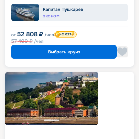
Капитан Пушкарев
ЭКОНОМ
52 808
₽
от
/чел
+2 027
57 400
₽
/чел
Выбрать круиз