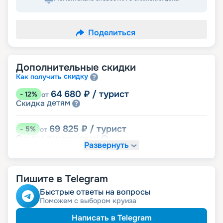
Поделиться
Дополнительные скидки
скидку
Как получить
64 680
₽
/ турист
-
12
%
от
детям
Скидка
69 825
₽
/ турист
-
5
%
от
пенсионерам
Скидка
Развернуть
именинникам
Скидка
Скидка на юбилей свадьбы, кратный 5-ти
годам
Пишите в Telegram
Быстрые ответы на вопросы
Поможем с выбором круиза
Написать в Telegram