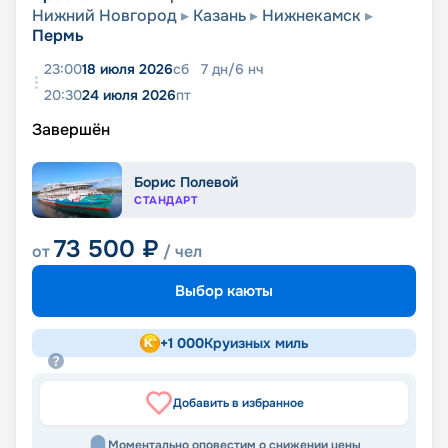
Нижний Новгород
Казань
Нижнекамск
Пермь
23:00
18 июля 2026
сб
7
дн
/
6
нч
20:30
24 июля 2026
пт
Завершён
Борис Полевой
СТАНДАРТ
73 500
₽
от
/ чел
Выбор каюты
+
1 000
Круизных миль
Добавить в избранное
Моментально оповестим о снижении цены