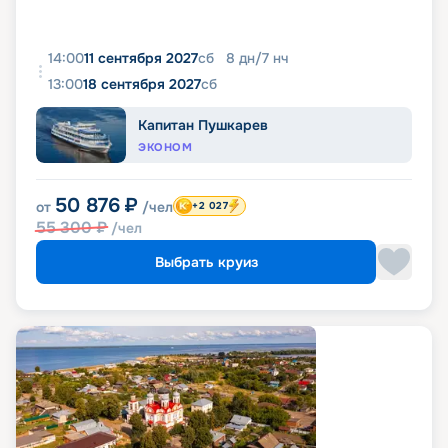
14:00
11 сентября 2027
сб
8
дн
/
7
нч
13:00
18 сентября 2027
сб
Капитан Пушкарев
ЭКОНОМ
50 876
₽
от
/чел
+2 027
55 300
₽
/чел
Выбрать круиз