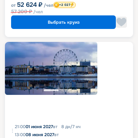
52 624
₽
от
/чел
+2 027
57 200
₽
/чел
Выбрать круиз
21:00
01 июня 2027
вт
8
дн
/
7
нч
13:00
08 июня 2027
вт