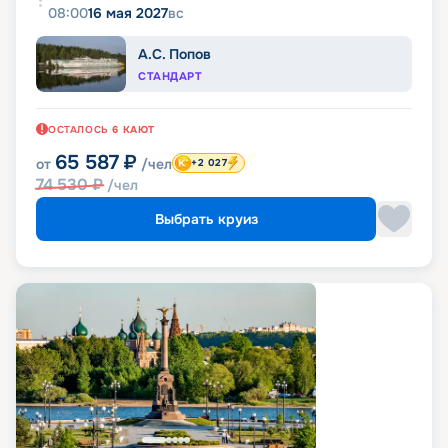
08:00
16 мая 2027
вс
А.С. Попов
СТАНДАРТ
ОСТАЛОСЬ
6
КАЮТ
65 587
₽
от
/чел
+2 027
74 530
₽
/чел
Выбрать круиз