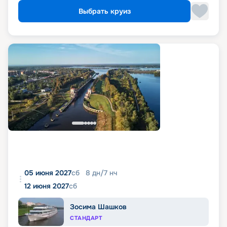
Выбрать круиз
05 июня 2027
сб
8
дн
/
7
нч
12 июня 2027
сб
Зосима Шашков
СТАНДАРТ