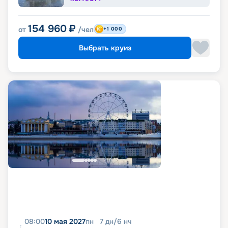
154 960
₽
от
/чел
+1 000
Выбрать круиз
08:00
10 мая 2027
пн
7
дн
/
6
нч