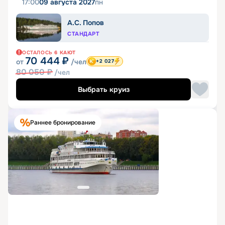
17:00
09 августа 2027
пн
А.С. Попов
СТАНДАРТ
ОСТАЛОСЬ
6
КАЮТ
70 444
₽
от
/чел
+2 027
80 050
₽
/чел
Выбрать круиз
Раннее бронирование