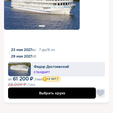
23 мая 2027
вс
7
дн
/
6
нч
29 мая 2027
сб
Федор Достоевский
СТАНДАРТ
61 200
₽
от
/чел
+2 027
68 000
₽
/чел
Выбрать круиз