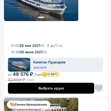
21:00
29 мая 2027
сб
8
дн
/
7
нч
15:30
05 июня 2027
сб
Капитан Пушкарев
ЭКОНОМ
48 576
₽
от
/чел
+2 027
52 800
₽
/чел
Выбрать круиз
Раннее бронирование