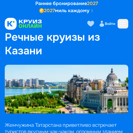
Раннее бронирование
2027
2027
миль каждому
Войти
ГЛАВНАЯ
•
ПОПУЛЯРНЫЕ НАПРАВЛЕНИЯ
•
РЕЧНЫЕ КРУИЗЫ ИЗ КАЗАНИ
Речные круизы из
Казани
Жемчужина Татарстана приветливо встречает
туристов вкусным чак-чаком, огромным зданием