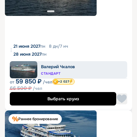
21 июня 2027
пн
8
дн
/
7
нч
28 июня 2027
пн
Валерий Чкалов
СТАНДАРТ
59 850
₽
от
/чел
+2 027
66 500
₽
/чел
Выбрать круиз
Раннее бронирование