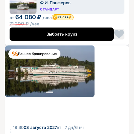
Ф.И. Панферов
СТАНДАРТ
64 080
₽
от
/чел
+2 027
71 200
₽
/чел
Выбрать круиз
Раннее бронирование
19:30
03 августа 2027
вт
7
дн
/
6
нч