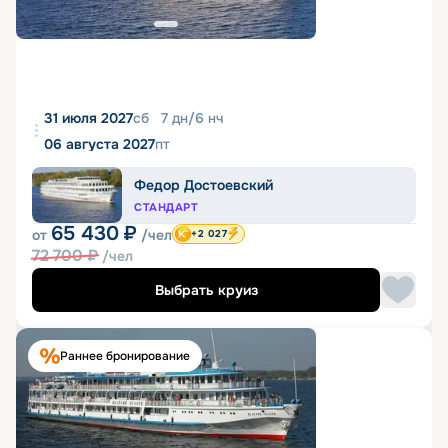
31 июля 2027
сб
7
дн
/
6
нч
06 августа 2027
пт
Федор Достоевский
СТАНДАРТ
65 430
₽
от
/чел
+2 027
72 700
₽
/чел
Выбрать круиз
Раннее бронирование