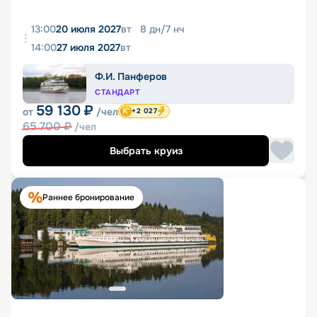
13:00
20 июля 2027
вт
8
дн
/
7
нч
14:00
27 июля 2027
вт
Ф.И. Панферов
СТАНДАРТ
59 130
₽
от
/чел
+2 027
65 700
₽
/чел
Выбрать круиз
Раннее бронирование