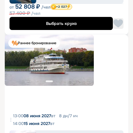
52 808
₽
от
/чел
+2 027
57 400
₽
/чел
Выбрать круиз
Раннее бронирование
13:00
08 июня 2027
вт
8
дн
/
7
нч
14:00
15 июня 2027
вт