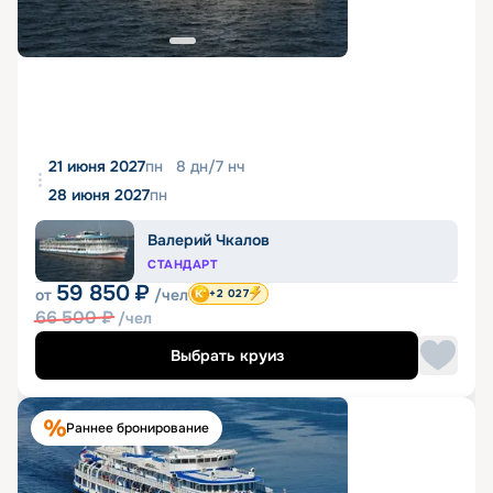
21 июня 2027
пн
8
дн
/
7
нч
28 июня 2027
пн
Валерий Чкалов
СТАНДАРТ
59 850
₽
от
/чел
+2 027
66 500
₽
/чел
Выбрать круиз
Раннее бронирование