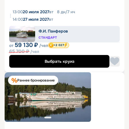
13:00
20 июля 2027
вт
8
дн
/
7
нч
14:00
27 июля 2027
вт
Ф.И. Панферов
СТАНДАРТ
59 130
₽
от
/чел
+2 027
65 700
₽
/чел
Выбрать круиз
Раннее бронирование