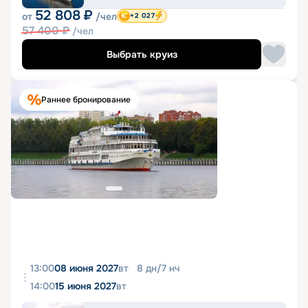
52 808
₽
от
/чел
+2 027
57 400
₽
/чел
Выбрать круиз
Раннее бронирование
13:00
08 июня 2027
вт
8
дн
/
7
нч
14:00
15 июня 2027
вт