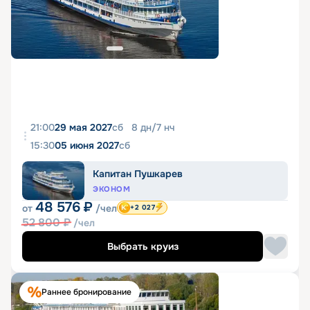
21:00
29 мая 2027
сб
8
дн
/
7
нч
15:30
05 июня 2027
сб
Капитан Пушкарев
ЭКОНОМ
48 576
₽
от
/чел
+2 027
52 800
₽
/чел
Выбрать круиз
Раннее бронирование