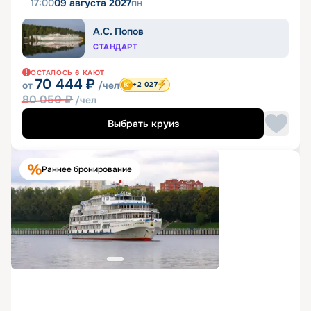
17:00
09 августа 2027
пн
А.С. Попов
СТАНДАРТ
ОСТАЛОСЬ
6
КАЮТ
70 444
₽
от
/чел
+2 027
80 050
₽
/чел
Выбрать круиз
Раннее бронирование