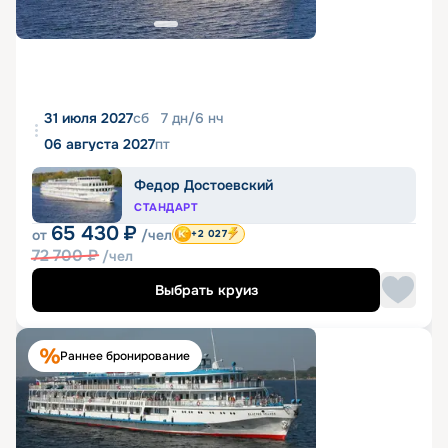
31 июля 2027
сб
7
дн
/
6
нч
06 августа 2027
пт
Федор Достоевский
СТАНДАРТ
65 430
₽
от
/чел
+2 027
72 700
₽
/чел
Выбрать круиз
Раннее бронирование