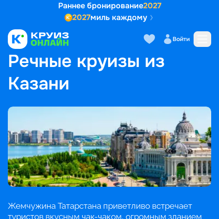
Раннее бронирование
2027
2027
миль каждому
Войти
ГЛАВНАЯ
•
ПОПУЛЯРНЫЕ НАПРАВЛЕНИЯ
•
РЕЧНЫЕ КРУИЗЫ ИЗ КАЗАНИ
Речные круизы из
Казани
Жемчужина Татарстана приветливо встречает
туристов вкусным чак-чаком, огромным зданием