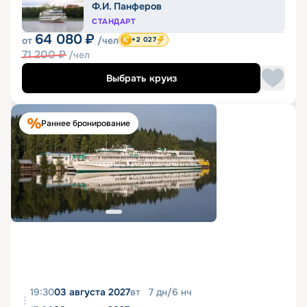
Ф.И. Панферов
СТАНДАРТ
64 080
₽
от
/чел
+2 027
71 200
₽
/чел
Выбрать круиз
Раннее бронирование
19:30
03 августа 2027
вт
7
дн
/
6
нч