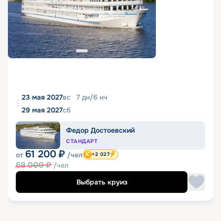
23 мая 2027
вс
7
дн
/
6
нч
29 мая 2027
сб
Федор Достоевский
СТАНДАРТ
61 200
₽
от
/чел
+2 027
68 000
₽
/чел
Выбрать круиз