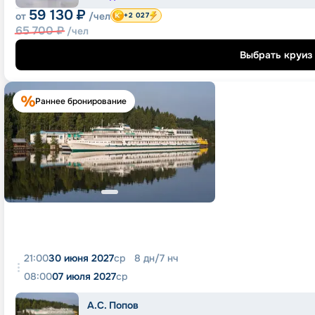
59 130
₽
от
/чел
+2 027
65 700
₽
/чел
Выбрать круиз
Раннее бронирование
21:00
30 июня 2027
ср
8
дн
/
7
нч
08:00
07 июля 2027
ср
А.С. Попов