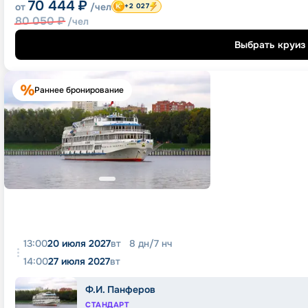
70 444
₽
от
/чел
+2 027
80 050
₽
/чел
Выбрать круиз
Раннее бронирование
13:00
20 июля 2027
вт
8
дн
/
7
нч
14:00
27 июля 2027
вт
Ф.И. Панферов
СТАНДАРТ