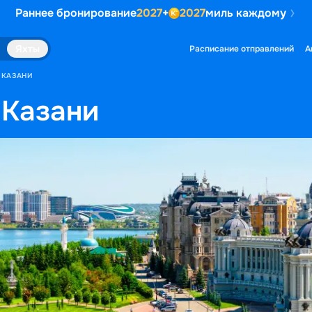
Раннее бронирование
2027
+
2027
миль каждому
Яхты
Расписание отправлений
А
 КАЗАНИ
 Казани