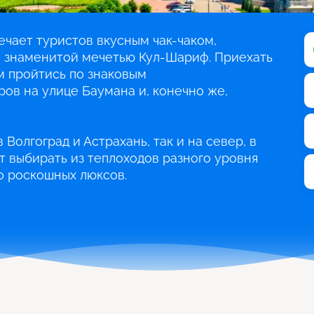
чает туристов вкусным чак-чаком,
и знаменитой мечетью Кул-Шариф. Приехать
м пройтись по знаковым
ов на улице Баумана и, конечно же,
 Волгоград и Астрахань, так и на север, в
т выбирать из теплоходов разного уровня
о роскошных люксов.