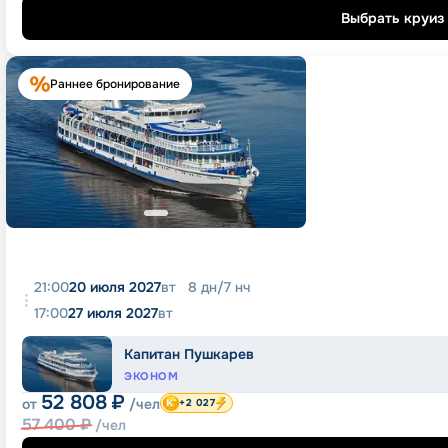
Выбрать круиз
Раннее бронирование
21:00
20 июля 2027
вт
8
дн
/
7
нч
17:00
27 июля 2027
вт
Капитан Пушкарев
ЭКОНОМ
52 808
₽
от
/чел
+2 027
57 400
₽
/чел