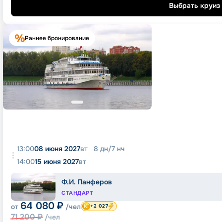
Выбрать круиз
Раннее бронирование
13:00
08 июня 2027
вт
8
дн
/
7
нч
14:00
15 июня 2027
вт
Ф.И. Панферов
СТАНДАРТ
64 080
₽
от
/чел
+2 027
71 200
₽
/чел