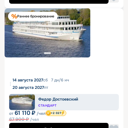
Раннее бронирование
14 августа 2027
сб
7
дн
/
6
нч
20 августа 2027
пт
Федор Достоевский
СТАНДАРТ
61 110
₽
от
/чел
+2 027
67 900
₽
/чел