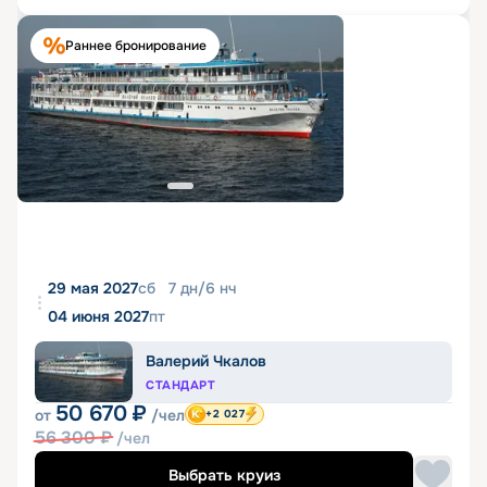
Раннее бронирование
29 мая 2027
сб
7
дн
/
6
нч
04 июня 2027
пт
Валерий Чкалов
СТАНДАРТ
50 670
₽
от
/чел
+2 027
56 300
₽
/чел
Выбрать круиз