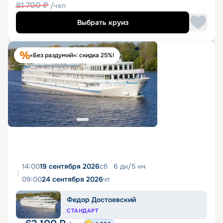
81 700
₽
/чел
Выбрать круиз
«Без раздумий»: скидка 25%!
14:00
19 сентября 2026
сб
6
дн
/
5
нч
09:00
24 сентября 2026
чт
Федор Достоевский
СТАНДАРТ