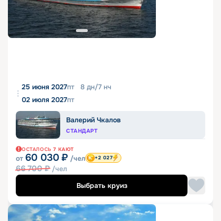
25 июня 2027
пт
8
дн
/
7
нч
02 июля 2027
пт
Валерий Чкалов
СТАНДАРТ
ОСТАЛОСЬ
7
КАЮТ
60 030
₽
от
/чел
+2 027
66 700
₽
/чел
Выбрать круиз