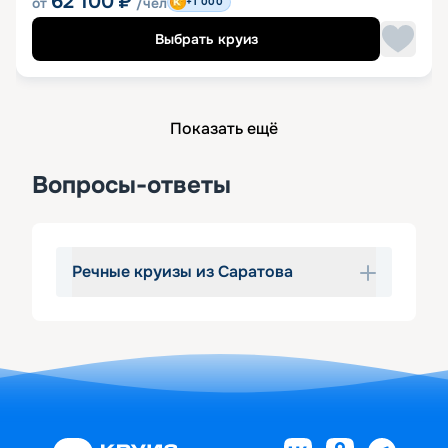
62 100
₽
от
/чел
+1 000
Выбрать круиз
Показать ещё
Вопросы-ответы
Речные круизы из Саратова
Вас одолевает мысль сесть на 
теплоход из Саратова и уплыть 
далеко-далеко? Не противьтесь 
этому желанию, ведь оно значит, что 
пришло время дать себе передышку и 
устроить настоящее приключение. 