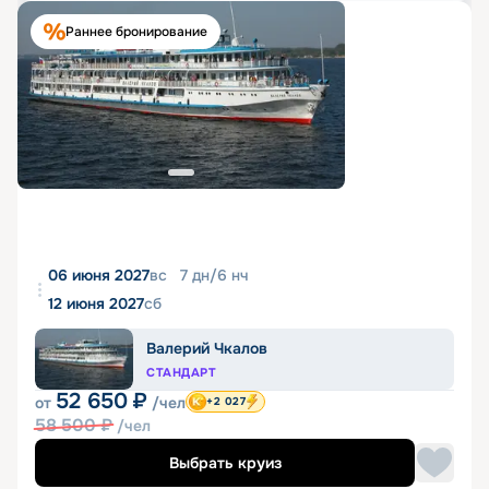
Раннее бронирование
06 июня 2027
вс
7
дн
/
6
нч
12 июня 2027
сб
Валерий Чкалов
СТАНДАРТ
52 650
₽
от
/чел
+2 027
58 500
₽
/чел
Выбрать круиз