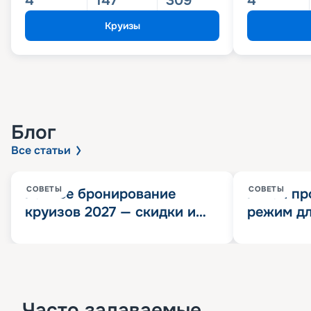
4
147
309
4
Круизы
Блог
Все статьи
СОВЕТЫ
СОВЕТЫ
Раннее бронирование
Китай пр
круизов 2027 — скидки и
режим дл
розыгрыш 100 000
конца 202
Круизных миль
значит?
Часто задаваемые