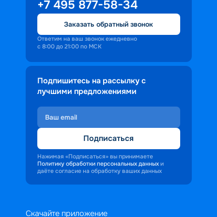
+7 495 877-58-34
персонала корабля в каждом госте.
Ступая на борт теплохода, пассажиры 
Заказать обратный звонок
попадают в совершенно иную атмосферу, 
где властвует тяга к приключениям и 
Ответим на ваш звонок ежедневно
с 8:00 до 21:00 по МСК
открытиям.
Подпишитесь на рассылку с
лучшими предложениями
Подписаться
Нажимая «Подписаться» вы принимаете
Политику обработки персональных данных
и
даёте согласие на обработку ваших данных
Скачайте приложение