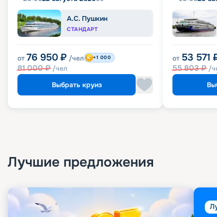
А.С. Пушкин
СТАНДАРТ
76 950
₽
53 571
от
/чел
от
+1 000
81 000
₽
55 803
₽
/чел
/ч
Выбрать круиз
Вы
Лучшие предложения