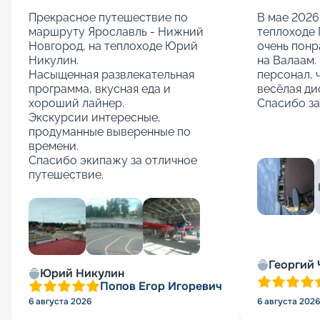
Прекрасное путешествие по 
В мае 2026 
маршруту Ярославль - Нижний 
теплоходе 
Новгород, на теплоходе Юрий 
очень понр
Никулин.

на Валаам. 
Насыщенная развлекательная 
персонал, 
программа, вкусная еда и 
весёлая ди
хороший лайнер.

Спасибо за
Экскурсии интересные, 
продуманные выверенные по 
времени.

Спасибо экипажу за отличное 
путешествие.
+
5
Георгий
Юрий Никулин
Попов Егор Игоревич
6 августа 2026
6 августа 2026