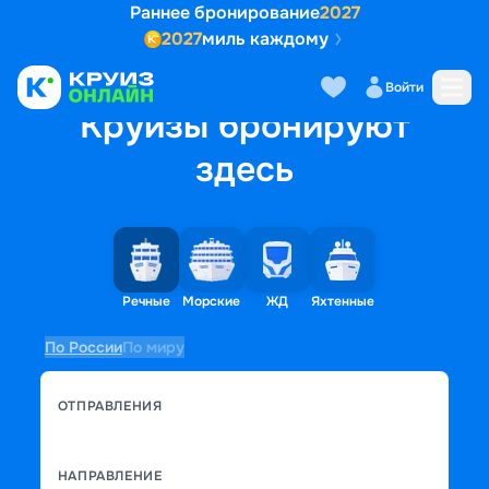
Раннее бронирование
2027
2027
миль каждому
Войти
Круизы бронируют
здесь
Речные
Морские
ЖД
Яхтенные
По России
По миру
ОТПРАВЛЕНИЯ
НАПРАВЛЕНИЕ