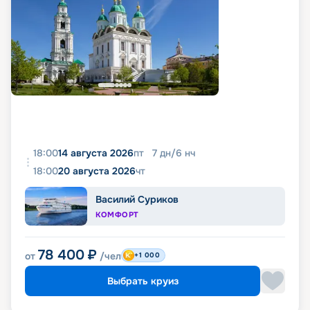
18:00
14 августа 2026
пт
7
дн
/
6
нч
18:00
20 августа 2026
чт
Василий Суриков
КОМФОРТ
78 400
₽
от
/чел
+1 000
Выбрать круиз