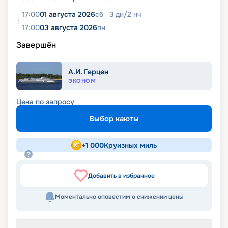
17:00
01 августа 2026
сб
3
дн
/
2
нч
17:00
03 августа 2026
пн
Завершён
А.И. Герцен
ЭКОНОМ
Цена по запросу
Выбор каюты
+
1 000
Круизных миль
Добавить в избранное
Моментально оповестим о снижении цены