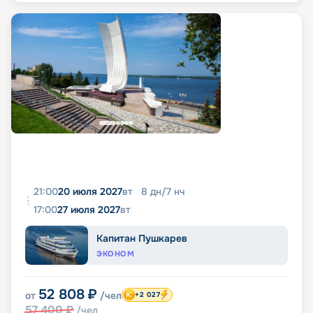
21:00
20 июля 2027
вт
8
дн
/
7
нч
17:00
27 июля 2027
вт
Капитан Пушкарев
ЭКОНОМ
52 808
₽
от
/чел
+2 027
57 400
₽
/чел