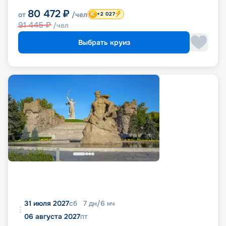
80 472
₽
от
/чел
+2 027
91 445
₽
/чел
Выбрать круиз
31 июля 2027
сб
7
дн
/
6
нч
06 августа 2027
пт