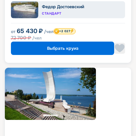
Федор Достоевский
СТАНДАРТ
65 430
₽
от
/чел
+2 027
72 700
₽
/чел
Выбрать круиз