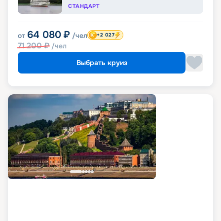
СТАНДАРТ
64 080
₽
от
/чел
+2 027
71 200
₽
/чел
Выбрать круиз