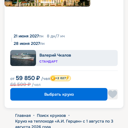
21 июня 2027
пн
8
дн
/
7
нч
28 июня 2027
пн
Валерий Чкалов
СТАНДАРТ
59 850
₽
от
/чел
+2 027
66 500
₽
/чел
Выбрать круиз
Главная
•
Поиск круизов
•
Круиз на теплоходе «А.И. Герцен» с 1 августа по 3
августа 2026 года