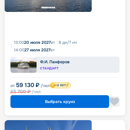
13:00
20 июля 2027
вт
8
дн
/
7
нч
14:00
27 июля 2027
вт
Ф.И. Панферов
СТАНДАРТ
59 130
₽
от
/чел
+2 027
65 700
₽
/чел
Выбрать круиз