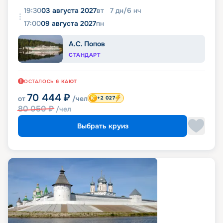
19:30
03 августа 2027
вт
7
дн
/
6
нч
17:00
09 августа 2027
пн
А.С. Попов
СТАНДАРТ
ОСТАЛОСЬ
6
КАЮТ
70 444
₽
от
/чел
+2 027
80 050
₽
/чел
Выбрать круиз