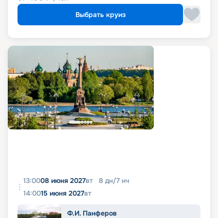
Выбрать круиз
13:00
08 июня 2027
вт
8
дн
/
7
нч
14:00
15 июня 2027
вт
Ф.И. Панферов