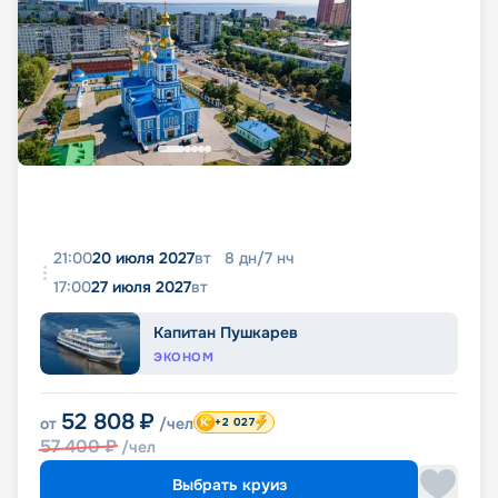
21:00
20 июля 2027
вт
8
дн
/
7
нч
17:00
27 июля 2027
вт
Капитан Пушкарев
ЭКОНОМ
52 808
₽
от
/чел
+2 027
57 400
₽
/чел
Выбрать круиз