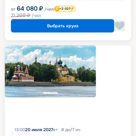
64 080
₽
от
/чел
+2 027
71 200
₽
/чел
Выбрать круиз
13:00
20 июля 2027
вт
8
дн
/
7
нч