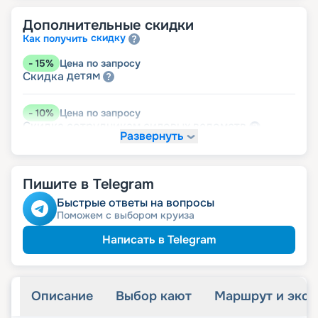
Дополнительные скидки
скидку
Как получить
-
15
%
Цена по запросу
детям
Скидка
-
10
%
Цена по запросу
ведомств
Скидка сотрудникам силовых
Развернуть
-
5
%
Цена по запросу
пенсионерам
Скидка
Пишите в Telegram
Быстрые ответы на вопросы
Поможем с выбором круиза
Написать в Telegram
Описание
Выбор кают
Маршрут и экск