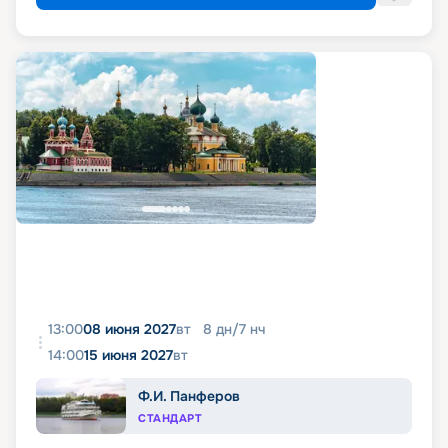
13:00
08 июня 2027
вт
8
дн
/
7
нч
14:00
15 июня 2027
вт
Ф.И. Панферов
СТАНДАРТ