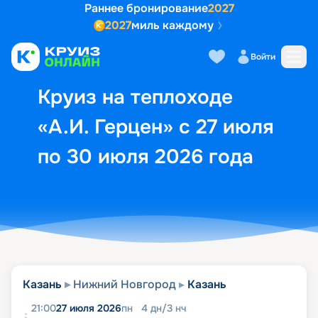
Раннее бронирование
2027
2027
миль каждому
Описание
Выбор кают
Маршрут и экск
Войти
Круиз на теплоходе
«А.И. Герцен» с 27 июля
по 30 июля 2026 года
Казань
Нижний Новгород
Казань
21:00
27 июля 2026
пн
4
дн
/
3
нч