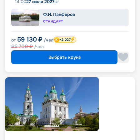
14:00
27 июля 2027
вт
Ф.И. Панферов
СТАНДАРТ
59 130
₽
от
/чел
+2 027
65 700
₽
/чел
Выбрать круиз