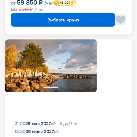
59 850
₽
от
/чел
+2 027
66 500
₽
/чел
Выбрать круиз
21:00
29 мая 2027
сб
8
дн
/
7
нч
15:30
05 июня 2027
сб