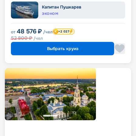
Капитан Пушкарев
ЭКОНОМ
48 576
₽
от
/чел
+2 027
52 800
₽
/чел
Выбрать круиз