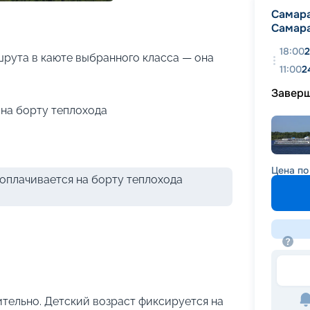
+
26
фотографий
Самар
Самар
18:00
2
рута в каюте выбранного класса — она
11:00
2
Завер
на борту теплохода
Цена по
оплачивается на борту теплохода
чительно. Детский возраст фиксируется на