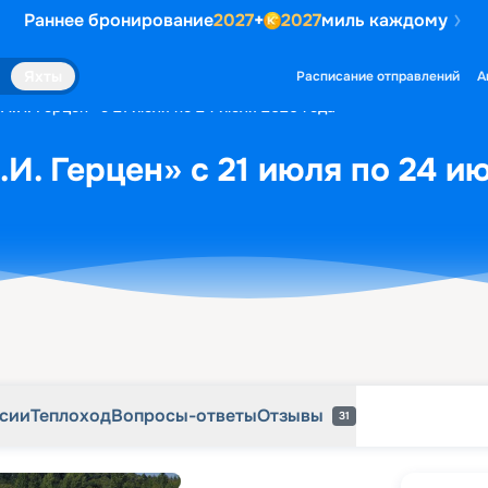
Раннее бронирование
2027
+
2027
миль каждому
рсии
Теплоход
Вопросы-ответы
Отзывы
31
Яхты
Расписание отправлений
А
А.И. Герцен» с 21 июля по 24 июля 2026 года
.И. Герцен» с 21 июля по 24 и
рсии
Теплоход
Вопросы-ответы
Отзывы
31