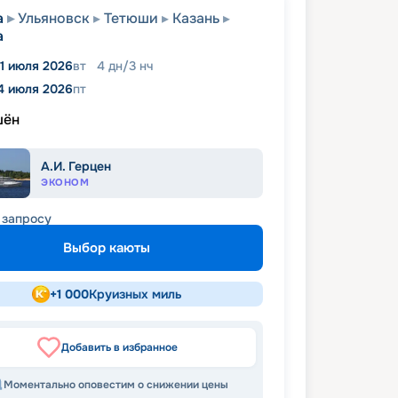
а
Ульяновск
Тетюши
Казань
а
1 июля 2026
вт
4
дн
/
3
нч
4 июля 2026
пт
шён
А.И. Герцен
ЭКОНОМ
 запросу
Выбор каюты
+
1 000
Круизных миль
Добавить в избранное
Моментально оповестим о снижении цены