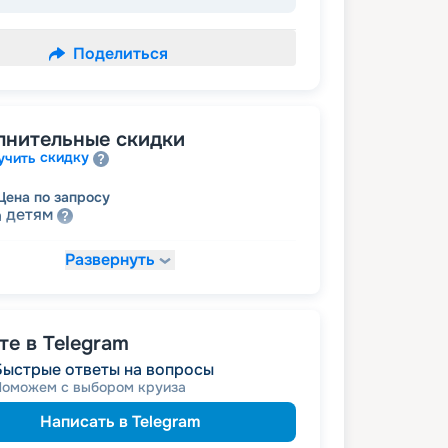
Поделиться
лнительные скидки
скидку
учить
Цена по запросу
детям
а
Развернуть
Цена по запросу
ведомств
 сотрудникам силовых
ена по запросу
е в Telegram
пенсионерам
а
Быстрые ответы на вопросы
Поможем с выбором круиза
Написать в Telegram