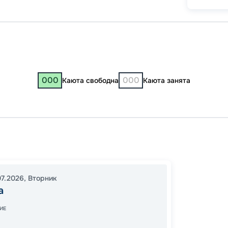
000
000
Каюта свободна
Каюта занята
Самар
Самар
18:00
2
07.2026
,
Вторник
11:00
2
а
Завер
ИЕ