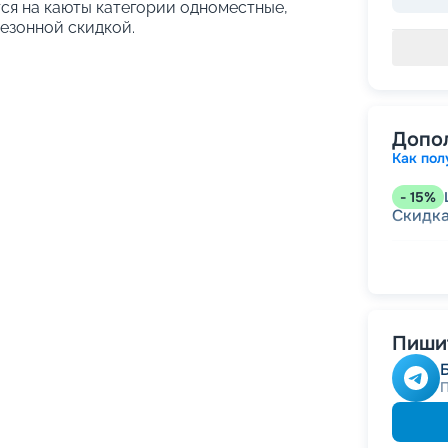
тся на каюты категории одноместные,
езонной скидкой.
Допо
Как пол
-
15
%
Скидк
-
10
%
Скидка
-
5
%
Ц
Пишит
Скидк