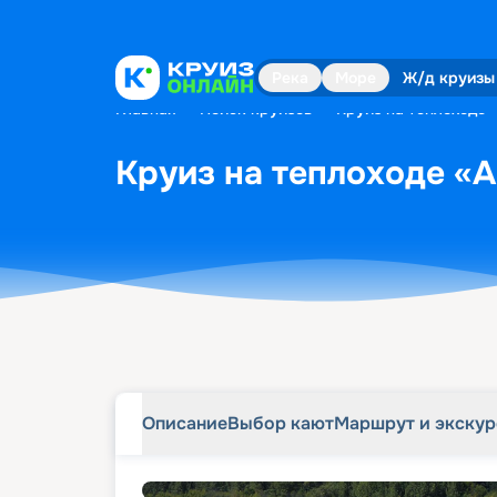
Описание
Выбор кают
Маршрут и экску
Река
Море
Ж/д круизы
Главная
•
Поиск круизов
•
Круиз на теплоходе «
Круиз на теплоходе «А
Описание
Выбор кают
Маршрут и экску