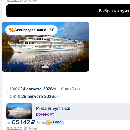
60 800
₽
/чел
Выбрать круиз
Спецпредложение - 7%
10:00
24 августа 2026
пн
6
дн
/
5
нч
08:00
29 августа 2026
сб
Михаил Булгаков
КОМФОРТ
65 142
₽
от
/чел
+1 000
69 300
₽
/чел