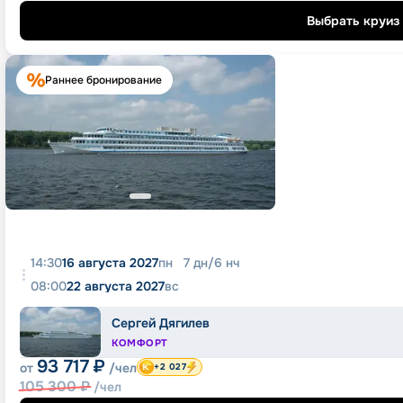
Выбрать круиз
Раннее бронирование
14:30
16 августа 2027
пн
7
дн
/
6
нч
08:00
22 августа 2027
вс
Сергей Дягилев
КОМФОРТ
93 717
₽
от
/чел
+2 027
105 300
₽
/чел