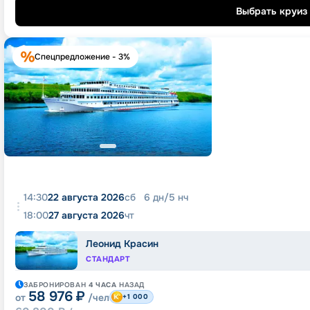
Выбрать круиз
Спецпредложение - 3%
14:30
22 августа 2026
сб
6
дн
/
5
нч
18:00
27 августа 2026
чт
Леонид Красин
СТАНДАРТ
ЗАБРОНИРОВАН
4 ЧАСА
НАЗАД
58 976
₽
от
/чел
+1 000