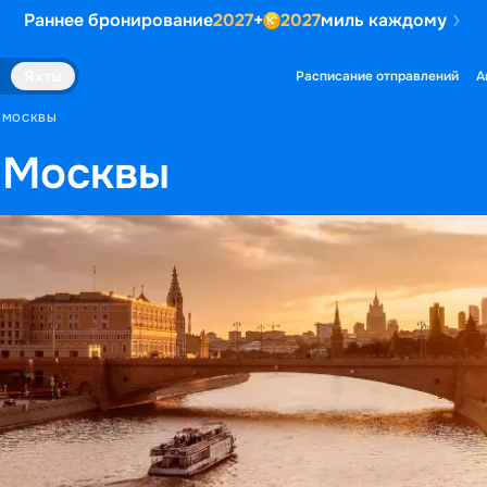
Раннее бронирование
2027
+
2027
миль каждому
Яхты
Расписание отправлений
А
З МОСКВЫ
 Москвы