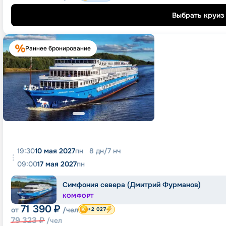
Выбрать круиз
Раннее бронирование
19:30
10 мая 2027
пн
8
дн
/
7
нч
09:00
17 мая 2027
пн
Симфония севера (Дмитрий Фурманов)
КОМФОРТ
71 390
₽
от
/чел
+2 027
79 323
₽
/чел