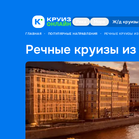
Река
Море
Ж/д круизы
ГЛАВНАЯ
•
ПОПУЛЯРНЫЕ НАПРАВЛЕНИЯ
•
РЕЧНЫЕ КРУИЗЫ И
Речные круизы из