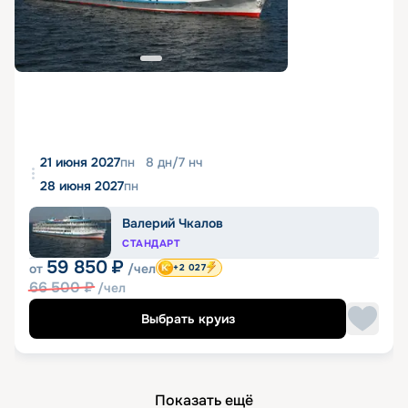
21 июня 2027
пн
8
дн
/
7
нч
28 июня 2027
пн
Валерий Чкалов
СТАНДАРТ
59 850
₽
от
/чел
+2 027
66 500
₽
/чел
Выбрать круиз
Показать ещё