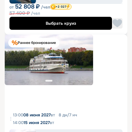
52 808
₽
от
/чел
+2 027
57 400
₽
/чел
Выбрать круиз
Раннее бронирование
13:00
08 июня 2027
вт
8
дн
/
7
нч
14:00
15 июня 2027
вт