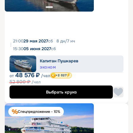
21:00
29 мая 2027
сб
8
дн
/
7
нч
15:30
05 июня 2027
сб
Капитан Пушкарев
ЭКОНОМ
48 576
₽
от
/чел
+2 027
52 800
₽
/чел
Выбрать круиз
Спецпредложение - 10%