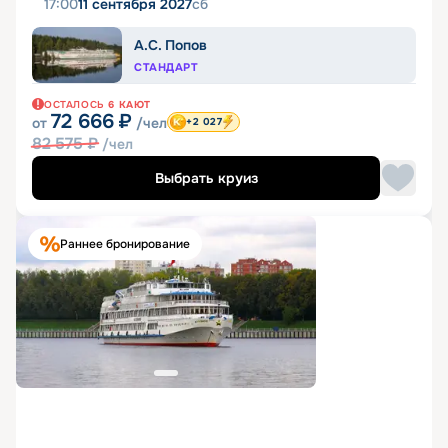
17:00
11 сентября 2027
сб
А.С. Попов
СТАНДАРТ
ОСТАЛОСЬ
6
КАЮТ
72 666
₽
от
/чел
+2 027
82 575
₽
/чел
Выбрать круиз
Раннее бронирование