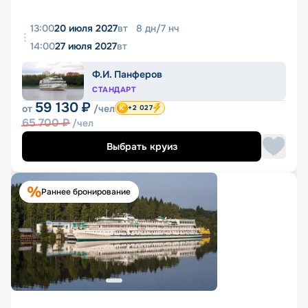
13:00
20 июля 2027
вт
8
дн
/
7
нч
14:00
27 июля 2027
вт
Ф.И. Панферов
СТАНДАРТ
59 130
₽
от
/чел
+2 027
65 700
₽
/чел
Выбрать круиз
Раннее бронирование