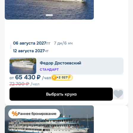
06 августа 2027
пт
7
дн
/
6
нч
12 августа 2027
чт
Федор Достоевский
СТАНДАРТ
65 430
₽
от
/чел
+2 027
72 700
₽
/чел
Выбрать круиз
Раннее бронирование