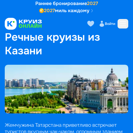
Раннее бронирование
2027
2027
миль каждому
Войти
ГЛАВНАЯ
•
ПОПУЛЯРНЫЕ НАПРАВЛЕНИЯ
•
РЕЧНЫЕ КРУИЗЫ ИЗ КАЗАНИ
Речные круизы из
Казани
Жемчужина Татарстана приветливо встречает
туристов вкусным чак-чаком, огромным зданием