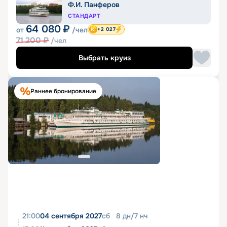
Ф.И. Панферов
СТАНДАРТ
64 080
₽
от
/чел
+2 027
71 200
₽
/чел
Выбрать круиз
Раннее бронирование
21:00
04 сентября 2027
сб
8
дн
/
7
нч