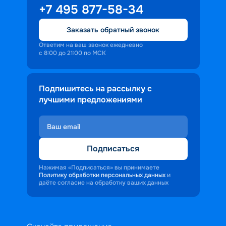
+7 495 877-58-34
персонала корабля в каждом госте.
Ступая на борт теплохода, пассажиры 
Заказать обратный звонок
попадают в совершенно иную атмосферу, 
где властвует тяга к приключениям и 
Ответим на ваш звонок ежедневно
с 8:00 до 21:00 по МСК
открытиям.
Подпишитесь на рассылку с
лучшими предложениями
Подписаться
Нажимая «Подписаться» вы принимаете
Политику обработки персональных данных
и
даёте согласие на обработку ваших данных