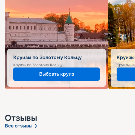
Круизы по Золотому Кольцу
Круизы
Круизы по Золотому Кольцу
Круизы на
Выбрать круиз
Отзывы
Все отзывы