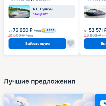
А.С. Пушкин
СТАНДАРТ
76 950
₽
53 571
от
/чел
от
+1 000
81 000
₽
55 803
₽
/чел
/ч
Выбрать круиз
Вы
Лучшие предложения