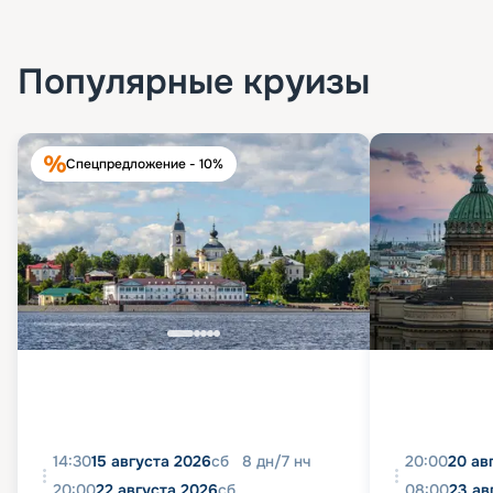
Популярные круизы
Спецпредложение - 10%
14:30
15 августа 2026
сб
8
дн
/
7
нч
20:00
20 ав
20:00
22 августа 2026
сб
08:00
23 ав