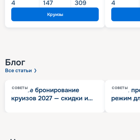
4
147
309
4
Круизы
Блог
Все статьи
СОВЕТЫ
СОВЕТЫ
Раннее бронирование
Китай пр
круизов 2027 — скидки и
режим дл
розыгрыш 100 000
конца 202
Круизных миль
значит?