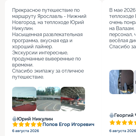
Прекрасное путешествие по 
В мае 2026 
маршруту Ярославль - Нижний 
теплоходе 
Новгород, на теплоходе Юрий 
очень понр
Никулин.

на Валаам. 
Насыщенная развлекательная 
персонал, 
программа, вкусная еда и 
весёлая ди
хороший лайнер.

Спасибо за
Экскурсии интересные, 
продуманные выверенные по 
времени.

Спасибо экипажу за отличное 
путешествие.
+
5
Георгий
Юрий Никулин
Попов Егор Игоревич
6 августа 2026
6 августа 2026