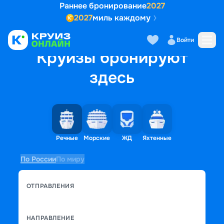
Раннее бронирование
2027
2027
миль каждому
Войти
Круизы бронируют
здесь
Речные
Морские
ЖД
Яхтенные
По России
По миру
ОТПРАВЛЕНИЯ
НАПРАВЛЕНИЕ