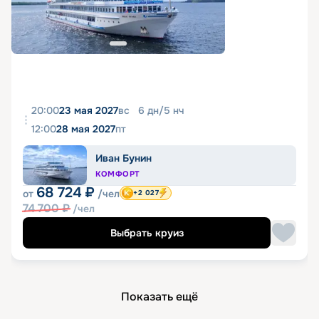
20:00
23 мая 2027
вс
6
дн
/
5
нч
12:00
28 мая 2027
пт
Иван Бунин
КОМФОРТ
68 724
₽
от
/чел
+2 027
74 700
₽
/чел
Выбрать круиз
Показать ещё