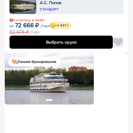
А.С. Попов
СТАНДАРТ
ОСТАЛОСЬ
6
КАЮТ
72 666
₽
от
/чел
+2 027
82 575
₽
/чел
Выбрать круиз
Раннее бронирование