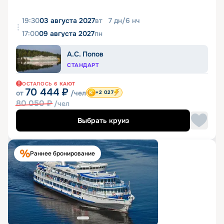
19:30
03 августа 2027
вт
7
дн
/
6
нч
17:00
09 августа 2027
пн
А.С. Попов
СТАНДАРТ
ОСТАЛОСЬ
6
КАЮТ
70 444
₽
от
/чел
+2 027
80 050
₽
/чел
Выбрать круиз
Раннее бронирование