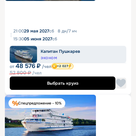
21:00
29 мая 2027
сб
8
дн
/
7
нч
15:30
05 июня 2027
сб
Капитан Пушкарев
ЭКОНОМ
48 576
₽
от
/чел
+2 027
52 800
₽
/чел
Выбрать круиз
Спецпредложение - 10%