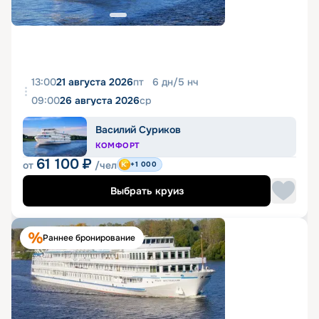
13:00
21 августа 2026
пт
6
дн
/
5
нч
09:00
26 августа 2026
ср
Василий Суриков
КОМФОРТ
61 100
₽
от
/чел
+1 000
Выбрать круиз
Раннее бронирование