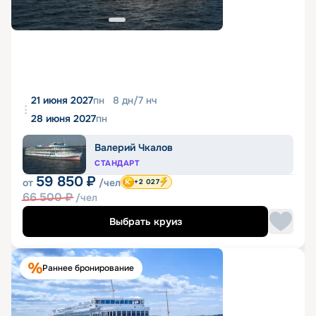
21 июня 2027
пн
8
дн
/
7
нч
28 июня 2027
пн
Валерий Чкалов
СТАНДАРТ
59 850
₽
от
/чел
+2 027
66 500
₽
/чел
Выбрать круиз
Раннее бронирование