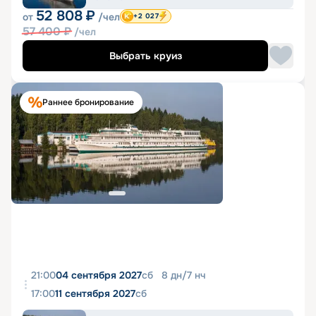
52 808
₽
от
/чел
+2 027
57 400
₽
/чел
Выбрать круиз
Раннее бронирование
21:00
04 сентября 2027
сб
8
дн
/
7
нч
17:00
11 сентября 2027
сб