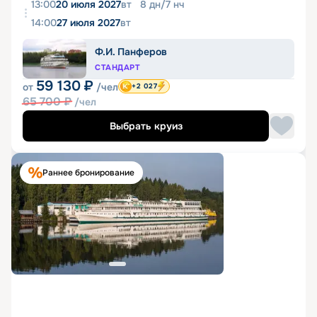
13:00
20 июля 2027
вт
8
дн
/
7
нч
14:00
27 июля 2027
вт
Ф.И. Панферов
СТАНДАРТ
59 130
₽
от
/чел
+2 027
65 700
₽
/чел
Выбрать круиз
Раннее бронирование