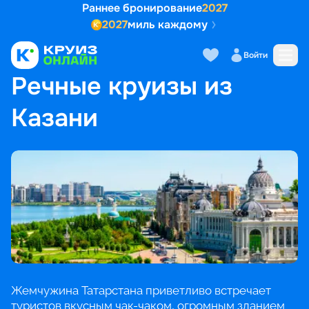
Раннее бронирование
2027
2027
миль каждому
Войти
ГЛАВНАЯ
•
ПОПУЛЯРНЫЕ НАПРАВЛЕНИЯ
•
РЕЧНЫЕ КРУИЗЫ ИЗ КАЗАНИ
Речные круизы из
Казани
Жемчужина Татарстана приветливо встречает
туристов вкусным чак-чаком, огромным зданием