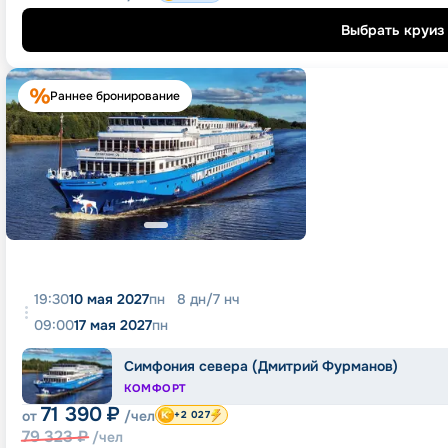
Выбрать круиз
Раннее бронирование
19:30
10 мая 2027
пн
8
дн
/
7
нч
09:00
17 мая 2027
пн
Симфония севера (Дмитрий Фурманов)
КОМФОРТ
71 390
₽
от
/чел
+2 027
79 323
₽
/чел