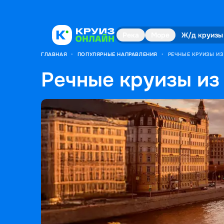
Река
Море
Ж/д круизы
ГЛАВНАЯ
•
ПОПУЛЯРНЫЕ НАПРАВЛЕНИЯ
•
РЕЧНЫЕ КРУИЗЫ И
Речные круизы из