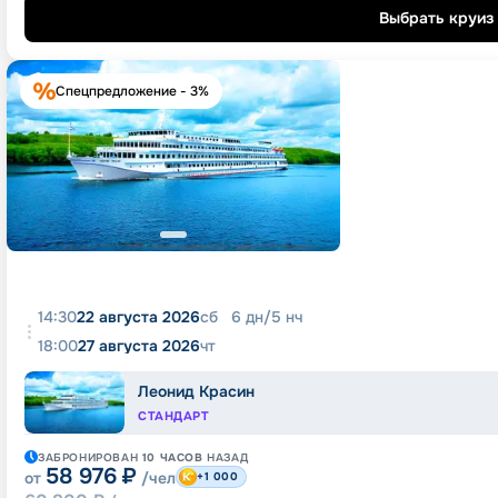
Выбрать круиз
Спецпредложение - 3%
14:30
22 августа 2026
сб
6
дн
/
5
нч
18:00
27 августа 2026
чт
Леонид Красин
СТАНДАРТ
ЗАБРОНИРОВАН
10 ЧАСОВ
НАЗАД
58 976
₽
от
/чел
+1 000