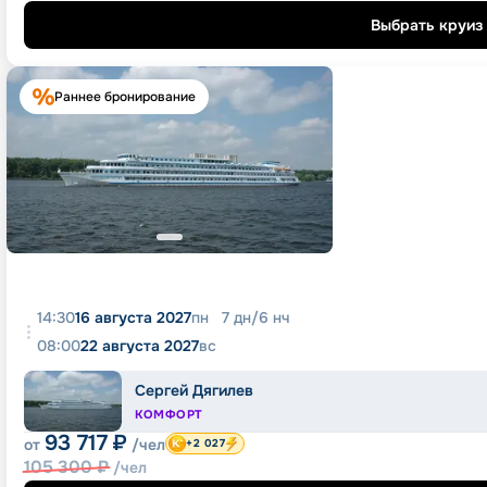
Выбрать круиз
Раннее бронирование
14:30
16 августа 2027
пн
7
дн
/
6
нч
08:00
22 августа 2027
вс
Сергей Дягилев
КОМФОРТ
93 717
₽
от
/чел
+2 027
105 300
₽
/чел