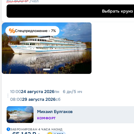
60 800
₽
/чел
Выбрать круиз
Спецпредложение - 7%
10:00
24 августа 2026
пн
6
дн
/
5
нч
08:00
29 августа 2026
сб
Михаил Булгаков
КОМФОРТ
ЗАБРОНИРОВАН
4 ЧАСА
НАЗАД