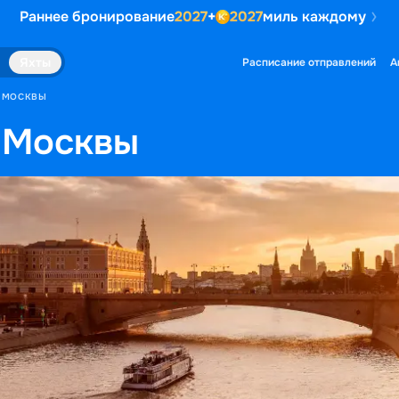
Раннее бронирование
2027
+
2027
миль каждому
Яхты
Расписание отправлений
А
З МОСКВЫ
 Москвы