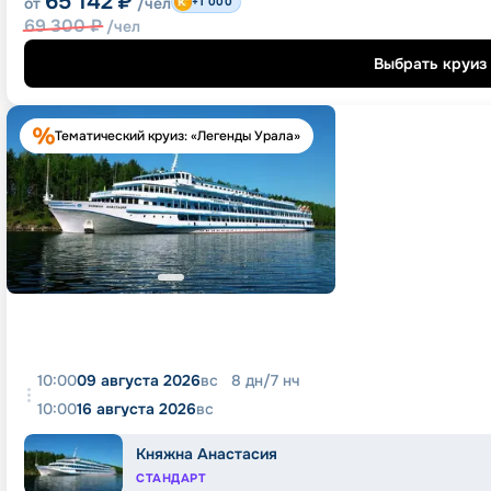
65 142
₽
от
/чел
+1 000
69 300
₽
/чел
Выбрать круиз
Тематический круиз: «Легенды Урала»
10:00
09 августа 2026
вс
8
дн
/
7
нч
10:00
16 августа 2026
вс
Княжна Анастасия
СТАНДАРТ