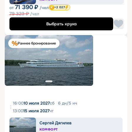
71 390
₽
от
/чел
+2 027
79 323
₽
/чел
Выбрать круиз
Раннее бронирование
16:00
10 июля 2027
сб
6
дн
/
5
нч
13:00
15 июля 2027
чт
Сергей Дягилев
КОМФОРТ