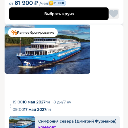
61 900
₽
от
/чел
+1 000
Выбрать круиз
Раннее бронирование
19:30
10 мая 2027
пн
8
дн
/
7
нч
09:00
17 мая 2027
пн
Симфония севера (Дмитрий Фурманов)
КОМФОРТ