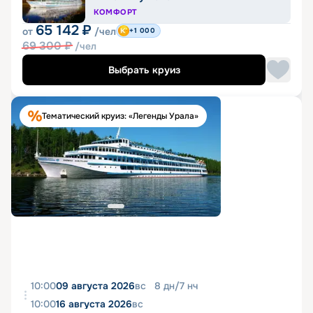
КОМФОРТ
65 142
₽
от
/чел
+1 000
69 300
₽
/чел
Выбрать круиз
Тематический круиз: «Легенды Урала»
10:00
09 августа 2026
вс
8
дн
/
7
нч
10:00
16 августа 2026
вс