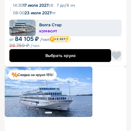
14:30
17 июля 2027
сб
7
дн
/
6
нч
08:00
23 июля 2027
пт
Волга Стар
КОМФОРТ
84 105
₽
от
/чел
+2 027
99 750
₽
/чел
Выбрать круиз
Скидка на круиз 15%!