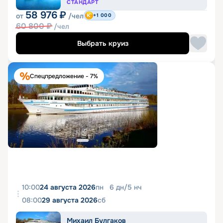
СТАНДАРТ
58 976
₽
от
/чел
+1 000
60 800
₽
/чел
Выбрать круиз
Спецпредложение - 7%
10:00
24 августа 2026
пн
6
дн
/
5
нч
08:00
29 августа 2026
сб
Михаил Булгаков