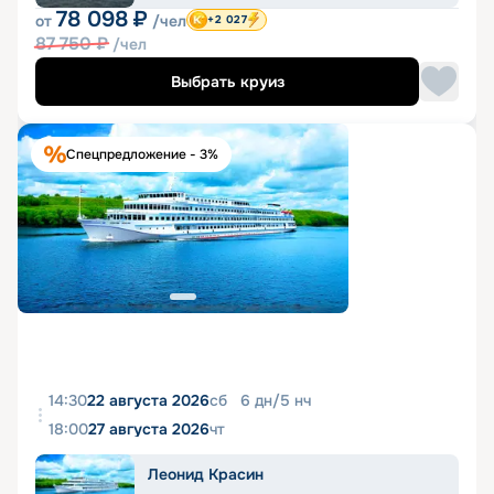
78 098
₽
от
/чел
+2 027
87 750
₽
/чел
Выбрать круиз
Спецпредложение - 3%
14:30
22 августа 2026
сб
6
дн
/
5
нч
18:00
27 августа 2026
чт
Леонид Красин