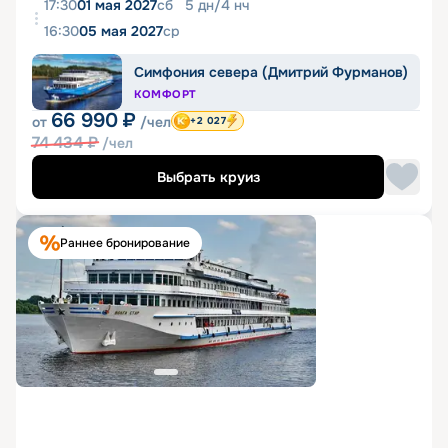
17:30
01 мая 2027
сб
5
дн
/
4
нч
16:30
05 мая 2027
ср
Симфония севера (Дмитрий Фурманов)
КОМФОРТ
66 990
₽
от
/чел
+2 027
74 434
₽
/чел
Выбрать круиз
Раннее бронирование