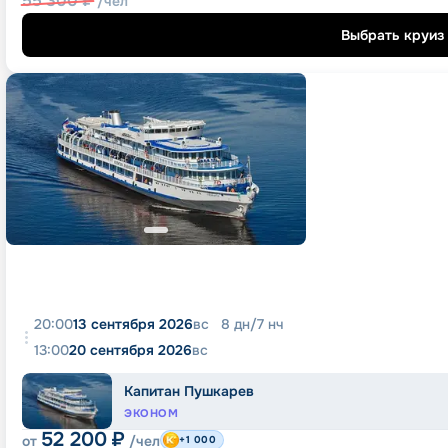
55 300
₽
/чел
Выбрать круиз
20:00
13 сентября 2026
вс
8
дн
/
7
нч
13:00
20 сентября 2026
вс
Капитан Пушкарев
ЭКОНОМ
52 200
₽
от
/чел
+1 000