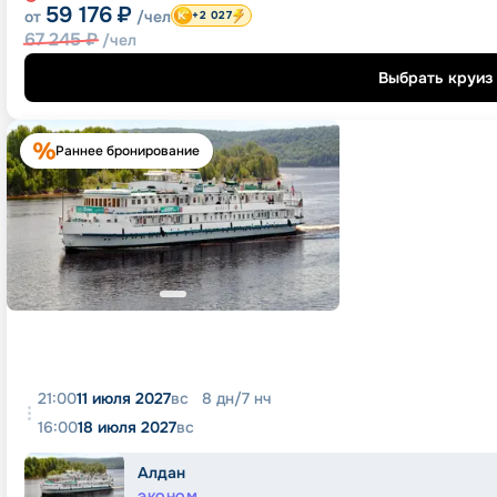
59 176
₽
от
/чел
+2 027
67 245
₽
/чел
Выбрать круиз
Раннее бронирование
21:00
11 июля 2027
вс
8
дн
/
7
нч
16:00
18 июля 2027
вс
Алдан