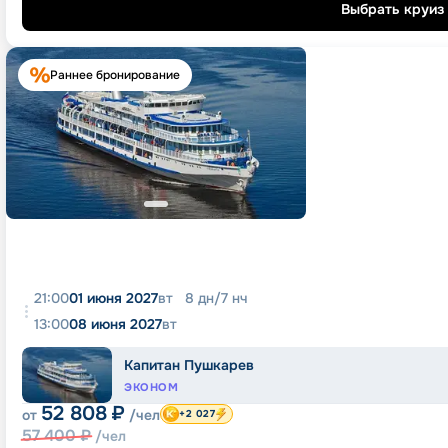
Выбрать круиз
Раннее бронирование
21:00
01 июня 2027
вт
8
дн
/
7
нч
13:00
08 июня 2027
вт
Капитан Пушкарев
ЭКОНОМ
52 808
₽
от
/чел
+2 027
57 400
₽
/чел