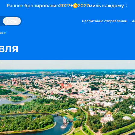
Раннее бронирование
2027
+
2027
миль каждому
Яхты
Расписание отправлений
А
АВЛЯ
вля