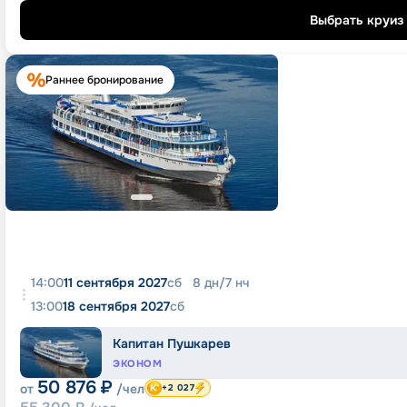
Выбрать круиз
Раннее бронирование
14:00
11 сентября 2027
сб
8
дн
/
7
нч
13:00
18 сентября 2027
сб
Капитан Пушкарев
ЭКОНОМ
50 876
₽
от
/чел
+2 027