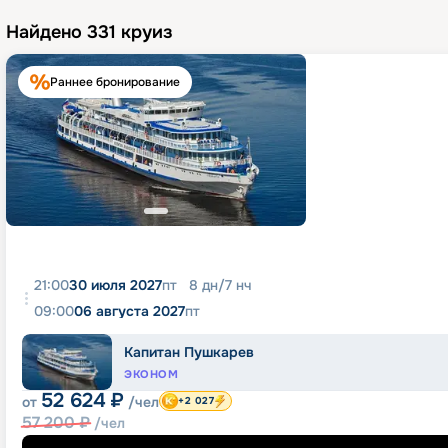
Найдено
331
круиз
Раннее бронирование
21:00
30 июля 2027
пт
8
дн
/
7
нч
09:00
06 августа 2027
пт
Капитан Пушкарев
ЭКОНОМ
52 624
₽
от
/чел
+2 027
57 200
₽
/чел