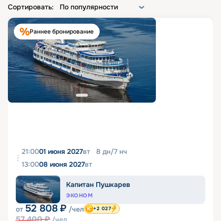
Сортировать:
По популярности
Раннее бронирование
21:00
01 июня 2027
вт
8
дн
/
7
нч
13:00
08 июня 2027
вт
Капитан Пушкарев
ЭКОНОМ
52 808
₽
от
/чел
+2 027
57 400
₽
/чел