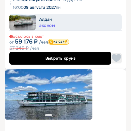
16:00
09 августа 2027
пн
Алдан
ЭКОНОМ
ОСТАЛОСЬ
8
КАЮТ
59 176
₽
от
/чел
+2 027
67 245
₽
/чел
Выбрать круиз