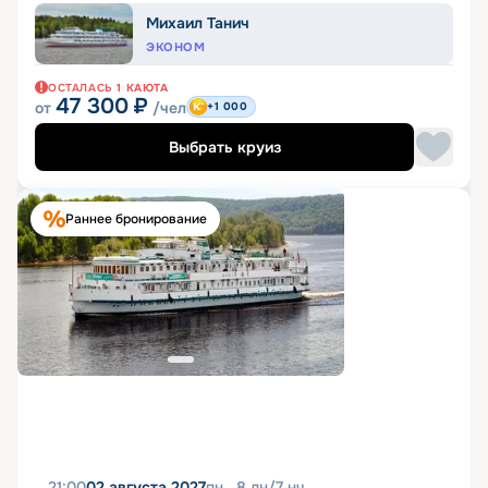
Михаил Танич
ЭКОНОМ
ОСТАЛАСЬ
1
КАЮТА
47 300
₽
от
/чел
+1 000
Выбрать круиз
Раннее бронирование
21:00
02 августа 2027
пн
8
дн
/
7
нч