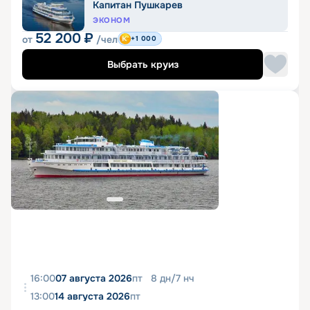
Капитан Пушкарев
ЭКОНОМ
52 200
₽
от
/чел
+1 000
Выбрать круиз
16:00
07 августа 2026
пт
8
дн
/
7
нч
13:00
14 августа 2026
пт