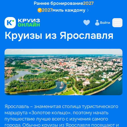
Раннее бронирование
2027
2027
миль каждому
Войти
ГЛАВНАЯ
•
ПОПУЛЯРНЫЕ НАПРАВЛЕНИЯ
•
КРУИЗЫ ИЗ ЯРОСЛАВЛЯ
Круизы из Ярославля
Ярославль – знаменитая столица туристического
маршрута «Золотое кольцо», поэтому начать
путешествие лучше всего с изучения самого
города. Обычно круизы из Ярославля посещают и