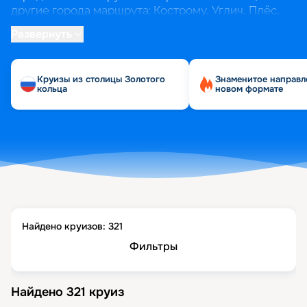
другие города маршрута: Кострому, Углич, Плёс,
Мышкин, Рыбинск.
Развернуть
Кроме очевидного маршрута по Золотому кольцу,
из Ярославля можно отправиться на юг, до
Круизы из столицы Золотого
Знаменитое направл
Астрахани, или на север, до Санкт-Петербурга.
кольца
новом формате
Найдено круизов:
321
Фильтры
Найдено
321
круиз