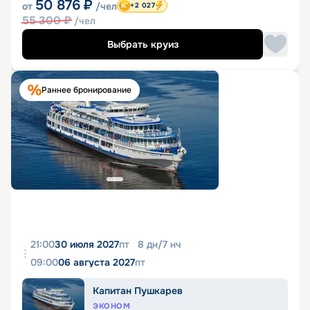
50 876
₽
от
/чел
+2 027
55 300
₽
/чел
Выбрать круиз
Раннее бронирование
21:00
30 июля 2027
пт
8
дн
/
7
нч
09:00
06 августа 2027
пт
Капитан Пушкарев
ЭКОНОМ