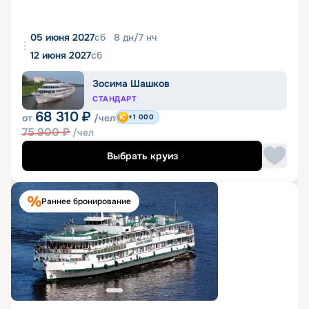
05 июня 2027
сб
8
дн
/
7
нч
12 июня 2027
сб
Зосима Шашков
СТАНДАРТ
68 310
₽
от
/чел
+1 000
75 900
₽
/чел
Выбрать круиз
Раннее бронирование