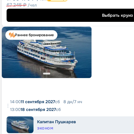
67 245
₽
/чел
Выбрать круиз
Раннее бронирование
14:00
11 сентября 2027
сб
8
дн
/
7
нч
13:00
18 сентября 2027
сб
Капитан Пушкарев
ЭКОНОМ