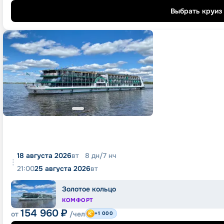
Выбрать круиз
18 августа 2026
вт
8
дн
/
7
нч
21:00
25 августа 2026
вт
Золотое кольцо
КОМФОРТ
154 960
₽
от
/чел
+1 000