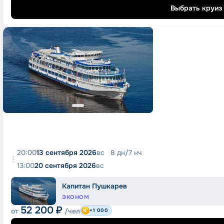
Выбрать круиз
20:00
13 сентября 2026
вс
8
дн
/
7
нч
13:00
20 сентября 2026
вс
Капитан Пушкарев
ЭКОНОМ
52 200
₽
от
/чел
+1 000