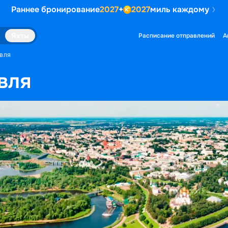
Раннее бронирование
2027
+
2027
миль каждому
Яхты
Расписание отправлений
А
АВЛЯ
вля