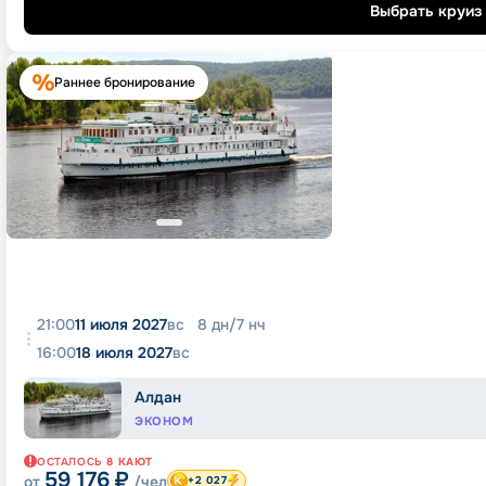
Выбрать круиз
Раннее бронирование
21:00
11 июля 2027
вс
8
дн
/
7
нч
16:00
18 июля 2027
вс
Алдан
ЭКОНОМ
ОСТАЛОСЬ
8
КАЮТ
59 176
₽
от
/чел
+2 027