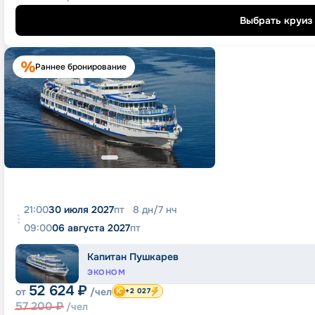
Выбрать круиз
Раннее бронирование
21:00
30 июля 2027
пт
8
дн
/
7
нч
09:00
06 августа 2027
пт
Капитан Пушкарев
ЭКОНОМ
52 624
₽
от
/чел
+2 027
57 200
₽
/чел