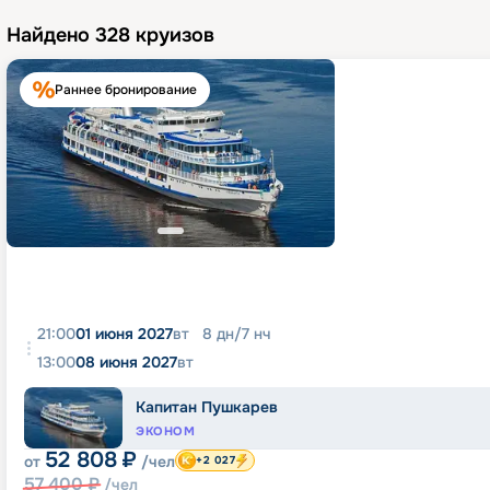
Найдено
328
круизов
Раннее бронирование
21:00
01 июня 2027
вт
8
дн
/
7
нч
13:00
08 июня 2027
вт
Капитан Пушкарев
ЭКОНОМ
52 808
₽
от
/чел
+2 027
57 400
₽
/чел