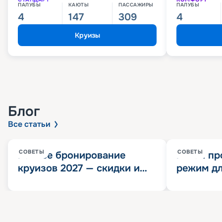
ПАЛУБЫ
КАЮТЫ
ПАССАЖИРЫ
ПАЛУБЫ
4
147
309
4
Круизы
Блог
Все статьи
СОВЕТЫ
СОВЕТЫ
Раннее бронирование
Китай пр
круизов 2027 — скидки и
режим дл
розыгрыш 100 000
конца 202
Круизных миль
значит?