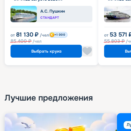
А.С. Пушкин
СТАНДАРТ
81 130
₽
53 571
от
/чел
от
+1 000
85 400
₽
55 803
₽
/чел
/ч
Выбрать круиз
Вы
Лучшие предложения