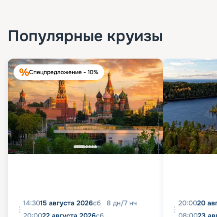
Популярные круизы
Спецпредложение - 10%
14:30
15 августа 2026
сб
8
дн
/
7
нч
20:00
20 ав
20:00
22 августа 2026
сб
08:00
23 ав