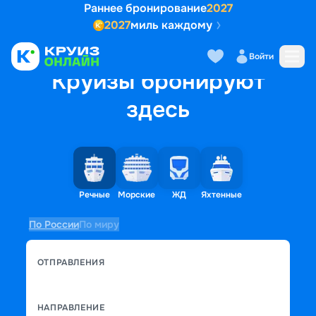
Раннее бронирование
2027
2027
миль каждому
Войти
Круизы бронируют
здесь
Речные
Морские
ЖД
Яхтенные
По России
По миру
ОТПРАВЛЕНИЯ
НАПРАВЛЕНИЕ