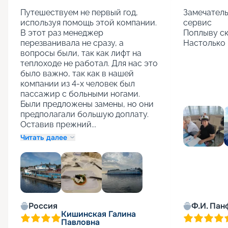
Путешествуем не первый год, 
Замечатель
используя помощь этой компании. 
сервис

В этот раз менеджер 
Поплыву ск
перезванивала не сразу, а 
Настолько 
вопросы были, так как лифт на 
теплоходе не работал. Для нас это 
было важно, так как в нашей 
компании из 4-х человек был 
пассажир с больными ногами. 
Были предложены замены, но они 
предполагали большую доплату. 
Оставив прежний...
Читать далее
+
1
Россия
Ф.И. Пан
Кишинская Галина
Павловна