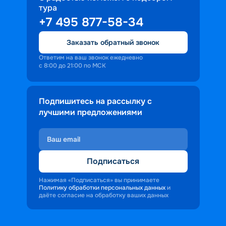
тура
доброжелательность и заинтересованность 
+7 495 877-58-34
персонала корабля в каждом госте.
Ступая на борт теплохода, пассажиры 
Заказать обратный звонок
попадают в совершенно иную атмосферу, 
где властвует тяга к приключениям и 
Ответим на ваш звонок ежедневно
с 8:00 до 21:00 по МСК
открытиям.
Подпишитесь на рассылку с
лучшими предложениями
Подписаться
Нажимая «Подписаться» вы принимаете
Политику обработки персональных данных
и
даёте согласие на обработку ваших данных