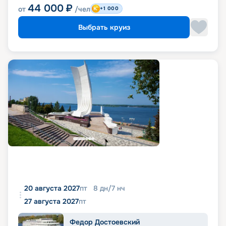
44 000
₽
от
/чел
+1 000
Выбрать круиз
20 августа 2027
пт
8
дн
/
7
нч
27 августа 2027
пт
Федор Достоевский