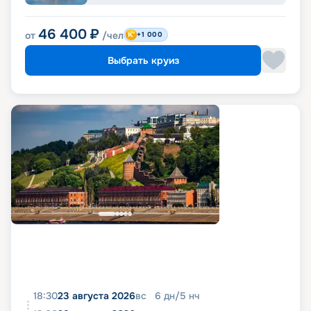
46 400
₽
от
/чел
+1 000
Выбрать круиз
18:30
23 августа 2026
вс
6
дн
/
5
нч