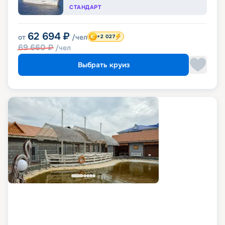
СТАНДАРТ
62 694
₽
от
/чел
+2 027
69 660
₽
/чел
Выбрать круиз