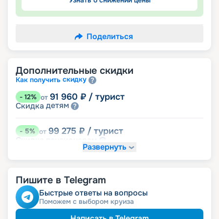
Узнать о снижении цены
Поделиться
Дополнительные скидки
скидку
Как получить
91 960
₽
/ турист
-
12
%
от
детям
Скидка
99 275
₽
/ турист
-
5
%
от
пенсионерам
Скидка
Развернуть
именинникам
Скидка
Скидка на юбилей свадьбы, кратный 5-ти
годам
Пишите в Telegram
Быстрые ответы на вопросы
Поможем с выбором круиза
Написать в Telegram