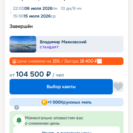
22:00
06 июля 2026
пн
10
дн
/
9
нч
15:00
15 июля 2026
ср
Завершён
Владимир Маяковский
СТАНДАРТ
Цена снижена на
15
%
/ Выгода
18 400
₽
104 500
₽
от
/ чел
Выбор каюты
+
1 000
Круизных миль
Моментально оповестим вас
о снижении цены