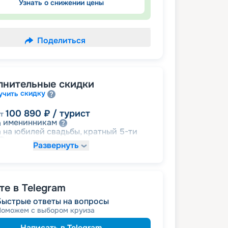
Узнать о снижении цены
Поделиться
лнительные скидки
скидку
учить
100 890
₽
/ турист
т
именинникам
а
 на юбилей свадьбы, кратный 5-ти
Развернуть
пенсионерам
а
%
Цена по запросу
детям
а
е в Telegram
Быстрые ответы на вопросы
Поможем с выбором круиза
Написать в Telegram