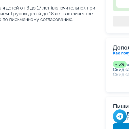
ля детей от 3 до 17 лет (включительно), при
ем. Группы детей до 18 лет в количестве
о по письменному согласованию.
Допо
Как пол
-
5
%
о
Скидк
Скидка
годам
Скидк
-
NaN
Скидк
Пишит