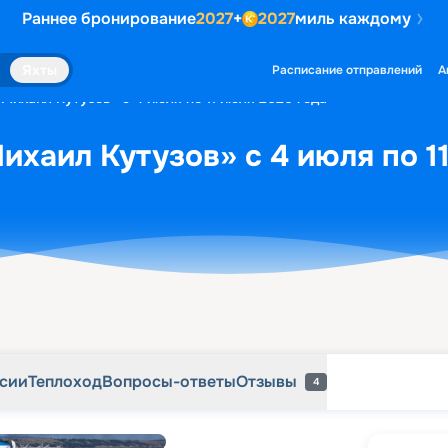
Раннее бронирование
2027
+
2027
миль каждому
рсии
Теплоход
Вопросы-ответы
Отзывы
4
Яхты
Расписание отправлений
А
«Михаил Кутузов» с 4 июля по 11 июля 2026 года
ихаил Кутузов» с 4 июля по 1
рсии
Теплоход
Вопросы-ответы
Отзывы
4