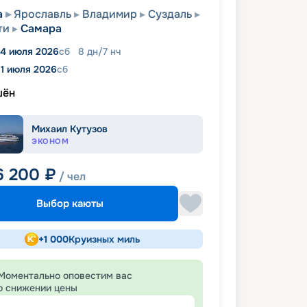
а
Ярославль
Владимир
Суздаль
ти
Самара
4 июля 2026
сб
8
дн
/
7
нч
11 июля 2026
сб
шён
Михаил Кутузов
ЭКОНОМ
6 200
₽
/ чел
Выбор каюты
+
1 000
Круизных миль
Моментально оповестим вас
о снижении цены