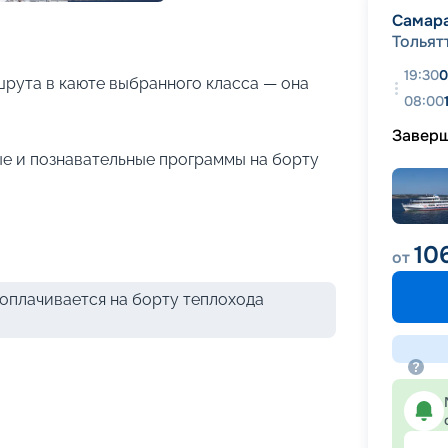
+
17
фотографий
Самар
Тольят
19:30
0
рута в каюте выбранного класса — она
08:00
Завер
е и познавательные программы на борту
10
от
оплачивается на борту теплохода