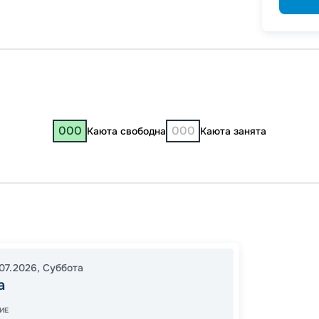
000
000
Каюта свободна
Каюта занята
Самар
Тольят
19:30
0
07.2026
,
Суббота
а
08:00
Завер
ИЕ