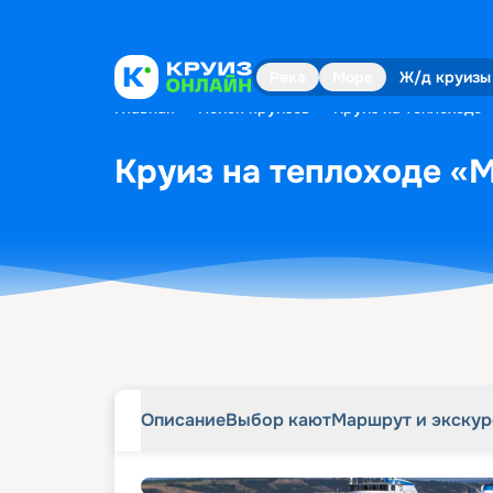
Описание
Выбор кают
Маршрут и экску
Река
Море
Ж/д круизы
Главная
•
Поиск круизов
•
Круиз на теплоходе 
Круиз на теплоходе «М
Описание
Выбор кают
Маршрут и экску