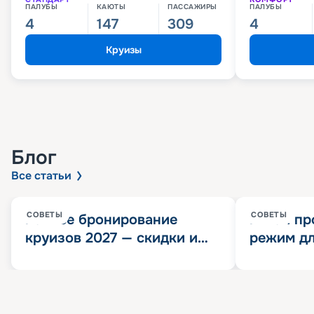
ПАЛУБЫ
КАЮТЫ
ПАССАЖИРЫ
ПАЛУБЫ
4
147
309
4
Круизы
Блог
Все статьи
СОВЕТЫ
СОВЕТЫ
Раннее бронирование
Китай пр
круизов 2027 — скидки и
режим дл
розыгрыш 100 000
конца 202
Круизных миль
значит?