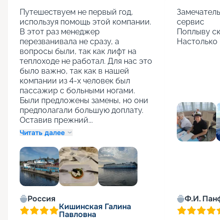
Путешествуем не первый год, 
Замечатель
используя помощь этой компании. 
сервис

В этот раз менеджер 
Поплыву ск
перезванивала не сразу, а 
Настолько 
вопросы были, так как лифт на 
теплоходе не работал. Для нас это 
было важно, так как в нашей 
компании из 4-х человек был 
пассажир с больными ногами. 
Были предложены замены, но они 
предполагали большую доплату. 
Оставив прежний...
Читать далее
+
1
Россия
Ф.И. Пан
Кишинская Галина
Павловна