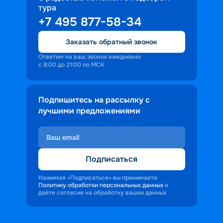
тура
доброжелательность и заинтересованность 
+7 495 877-58-34
персонала корабля в каждом госте.
Ступая на борт теплохода, пассажиры 
Заказать обратный звонок
попадают в совершенно иную атмосферу, 
где властвует тяга к приключениям и 
Ответим на ваш звонок ежедневно
с 8:00 до 21:00 по МСК
открытиям.
Подпишитесь на рассылку с
лучшими предложениями
Подписаться
Нажимая «Подписаться» вы принимаете
Политику обработки персональных данных
и
даёте согласие на обработку ваших данных