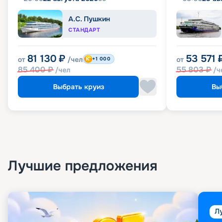
А.С. Пушкин
СТАНДАРТ
81 130
₽
53 571
от
/чел
от
+1 000
85 400
₽
55 803
₽
/чел
/ч
Выбрать круиз
Вы
Лучшие предложения