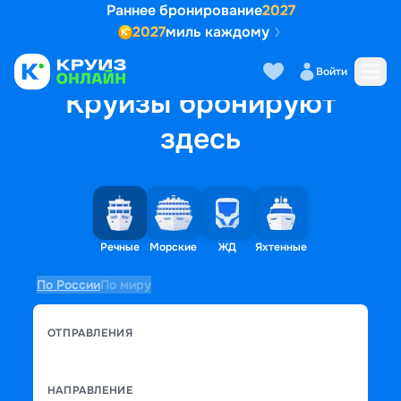
Раннее бронирование
2027
2027
миль каждому
Войти
Круизы бронируют
здесь
Речные
Морские
ЖД
Яхтенные
По России
По миру
ОТПРАВЛЕНИЯ
НАПРАВЛЕНИЕ