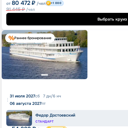
80 472
₽
от
/чел
+1 000
91 445
₽
/чел
Выбрать круиз
Раннее бронирование
31 июля 2027
сб
7
дн
/
6
нч
06 августа 2027
пт
Федор Достоевский
СТАНДАРТ