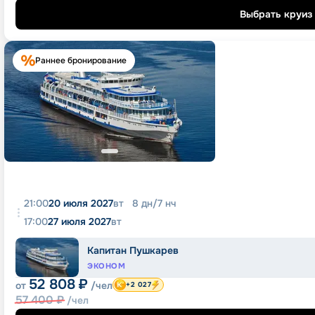
Выбрать круиз
Раннее бронирование
21:00
20 июля 2027
вт
8
дн
/
7
нч
17:00
27 июля 2027
вт
Капитан Пушкарев
ЭКОНОМ
52 808
₽
от
/чел
+2 027
57 400
₽
/чел