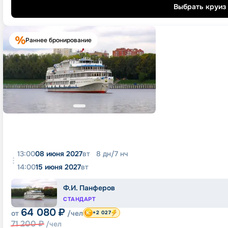
Выбрать круиз
Раннее бронирование
13:00
08 июня 2027
вт
8
дн
/
7
нч
14:00
15 июня 2027
вт
Ф.И. Панферов
СТАНДАРТ
64 080
₽
от
/чел
+2 027
71 200
₽
/чел