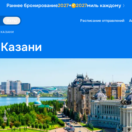
Раннее бронирование
2027
+
2027
миль каждому
Яхты
Расписание отправлений
А
 КАЗАНИ
 Казани