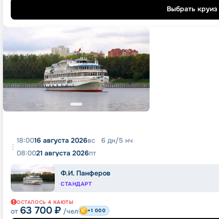
Выбрать круиз
18:00
16 августа 2026
вс
6
дн
/
5
нч
08:00
21 августа 2026
пт
Ф.И. Панферов
СТАНДАРТ
ОСТАЛОСЬ
4
КАЮТЫ
63 700
₽
от
/чел
+1 000