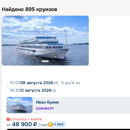
Найдено
895
круизов
15:00
08 августа 2026
сб
5
дн
/
4
нч
16:30
12 августа 2026
ср
Иван Бунин
КОМФОРТ
ОСТАЛАСЬ
1
КАЮТА
48 900
₽
от
/чел
+1 000