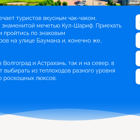
чает туристов вкусным чак-чаком,
и знаменитой мечетью Кул-Шариф. Приехать
м пройтись по знаковым
ов на улице Баумана и, конечно же,
 Волгоград и Астрахань, так и на север, в
т выбирать из теплоходов разного уровня
о роскошных люксов.