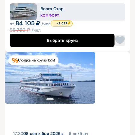
Волга Стар
КОМФОРТ
84 105
₽
от
/чел
+2 027
99 750
₽
/чел
Выбрать круиз
Скидка на круиз 15%!
17:30
08 сентября 2026
вт
6
дн
/
5
нч