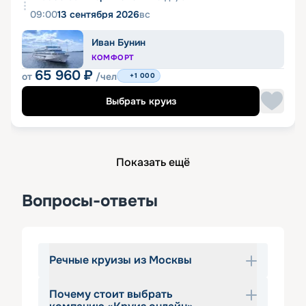
09:00
13 сентября 2026
вс
Иван Бунин
КОМФОРТ
65 960
₽
от
/чел
+1 000
Выбрать круиз
Показать ещё
Вопросы-ответы
Речные круизы из Москвы
Почему стоит выбрать
Круизы из Москвы – прекрасная 