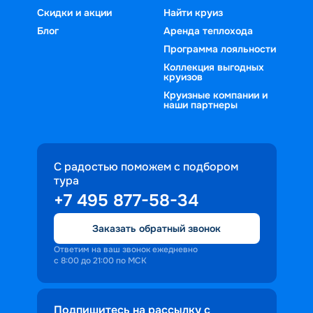
скучать, специально подготовленные 
семейных пар с детьми, влюбленных 
Скидки и акции
Найти круиз
развлекательные программы помогут 
всех возрастов, до туристов, 
Блог
Аренда теплохода
сделать досуг веселым и 
увлеченных жаждой знаний о новых 
Программа лояльности
запоминающимся.  
для себя местах, дружеских компаний 
Коллекция выгодных
круизов
— перечислять можно еще очень 
Круизные компании и
долго.
наши партнеры
С радостью поможем с подбором
тура
+7 495 877-58-34
Заказать обратный звонок
Ответим на ваш звонок ежедневно
с 8:00 до 21:00 по МСК
Подпишитесь на рассылку с