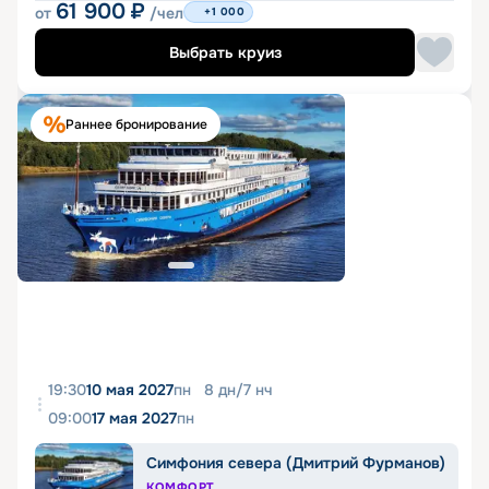
61 900
₽
от
/чел
+1 000
Выбрать круиз
Раннее бронирование
19:30
10 мая 2027
пн
8
дн
/
7
нч
09:00
17 мая 2027
пн
Симфония севера (Дмитрий Фурманов)
КОМФОРТ