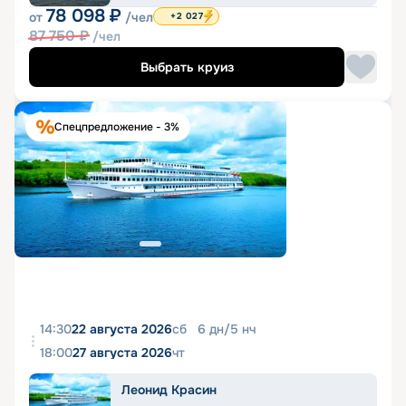
78 098
₽
от
/чел
+2 027
87 750
₽
/чел
Выбрать круиз
Спецпредложение - 3%
14:30
22 августа 2026
сб
6
дн
/
5
нч
18:00
27 августа 2026
чт
Леонид Красин