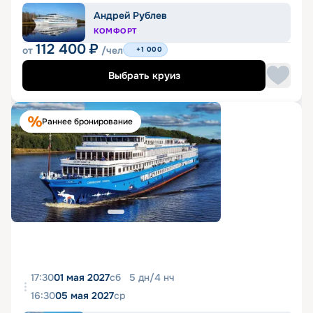
Андрей Рублев
КОМФОРТ
112 400
₽
от
/чел
+1 000
Выбрать круиз
Раннее бронирование
17:30
01 мая 2027
сб
5
дн
/
4
нч
16:30
05 мая 2027
ср