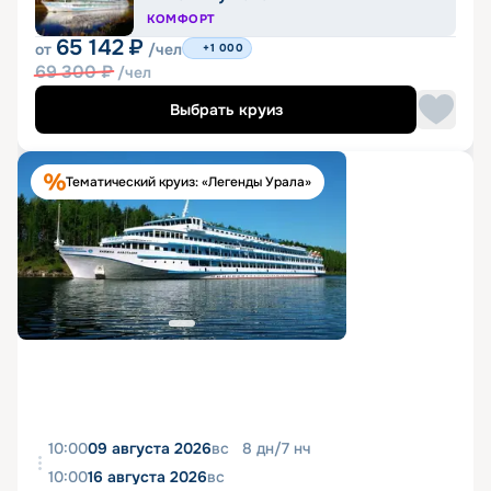
КОМФОРТ
65 142
₽
от
/чел
+1 000
69 300
₽
/чел
Выбрать круиз
Тематический круиз: «Легенды Урала»
10:00
09 августа 2026
вс
8
дн
/
7
нч
10:00
16 августа 2026
вс