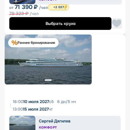
71 390
₽
от
/чел
+2 027
79 323
₽
/чел
Выбрать круиз
Раннее бронирование
16:00
10 июля 2027
сб
6
дн
/
5
нч
13:00
15 июля 2027
чт
Сергей Дягилев
КОМФОРТ