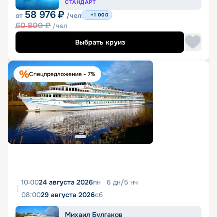
СТАНДАРТ
58 976
₽
от
/чел
+1 000
60 800
₽
/чел
Выбрать круиз
Спецпредложение - 7%
10:00
24 августа 2026
пн
6
дн
/
5
нч
08:00
29 августа 2026
сб
Михаил Булгаков