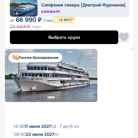
Симфония севера (Дмитрий Фурманов)
КОМФОРТ
66 990
₽
от
/чел
+2 027
74 434
₽
/чел
Выбрать круиз
Раннее бронирование
14:30
17 июля 2027
сб
7
дн
/
6
нч
08:00
23 июля 2027
пт