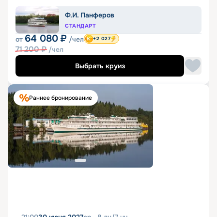
Ф.И. Панферов
СТАНДАРТ
64 080
₽
от
/чел
+2 027
71 200
₽
/чел
Выбрать круиз
Раннее бронирование
21:00
30 июня 2027
ср
8
дн
/
7
нч