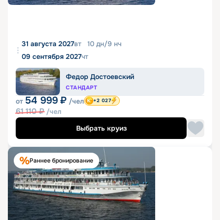
31 августа 2027
вт
10
дн
/
9
нч
09 сентября 2027
чт
Федор Достоевский
СТАНДАРТ
54 999
₽
от
/чел
+2 027
61 110
₽
/чел
Выбрать круиз
Раннее бронирование