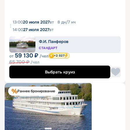
13:00
20 июля 2027
вт
8
дн
/
7
нч
14:00
27 июля 2027
вт
Ф.И. Панферов
СТАНДАРТ
59 130
₽
от
/чел
+2 027
65 700
₽
/чел
Выбрать круиз
Раннее бронирование