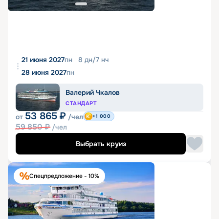
21 июня 2027
пн
8
дн
/
7
нч
28 июня 2027
пн
Валерий Чкалов
СТАНДАРТ
53 865
₽
от
/чел
+1 000
59 850
₽
/чел
Выбрать круиз
Спецпредложение - 10%