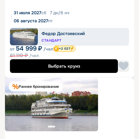
31 июля 2027
сб
7
дн
/
6
нч
06 августа 2027
пт
Федор Достоевский
СТАНДАРТ
54 999
₽
от
/чел
+2 027
61 110
₽
/чел
Выбрать круиз
Раннее бронирование