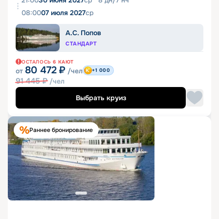
08:00
07 июля 2027
ср
А.С. Попов
СТАНДАРТ
ОСТАЛОСЬ
6
КАЮТ
80 472
₽
от
/чел
+1 000
91 445
₽
/чел
Выбрать круиз
Раннее бронирование