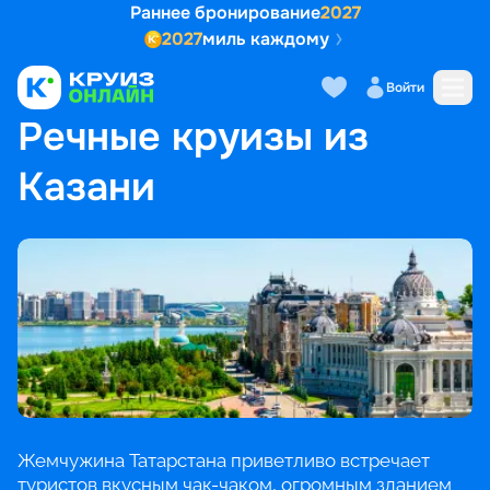
Раннее бронирование
2027
2027
миль каждому
Войти
ГЛАВНАЯ
•
ПОПУЛЯРНЫЕ НАПРАВЛЕНИЯ
•
РЕЧНЫЕ КРУИЗЫ ИЗ КАЗАНИ
Речные круизы из
Казани
Жемчужина Татарстана приветливо встречает
туристов вкусным чак-чаком, огромным зданием