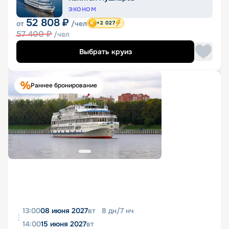
ЭКОНОМ
52 808
₽
от
/чел
+2 027
57 400
₽
/чел
Выбрать круиз
Раннее бронирование
13:00
08 июня 2027
вт
8
дн
/
7
нч
14:00
15 июня 2027
вт