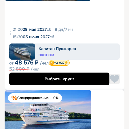
21:00
29 мая 2027
сб
8
дн
/
7
нч
15:30
05 июня 2027
сб
Капитан Пушкарев
ЭКОНОМ
48 576
₽
от
/чел
+2 027
52 800
₽
/чел
Выбрать круиз
Спецпредложение - 10%