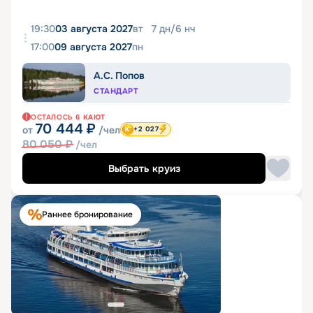
19:30
03 августа 2027
вт
7
дн
/
6
нч
17:00
09 августа 2027
пн
А.С. Попов
СТАНДАРТ
ОСТАЛОСЬ
6
КАЮТ
70 444
₽
от
/чел
+2 027
80 050
₽
/чел
Выбрать круиз
Раннее бронирование