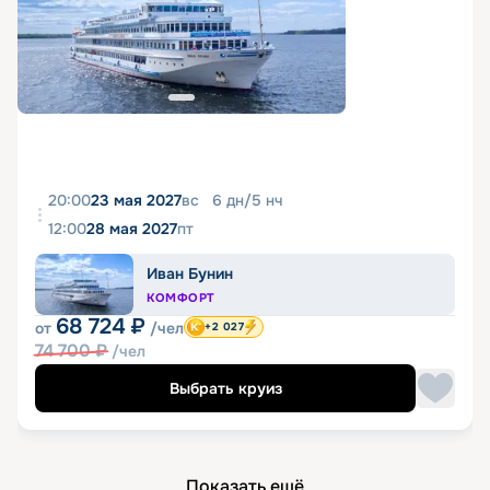
20:00
23 мая 2027
вс
6
дн
/
5
нч
12:00
28 мая 2027
пт
Иван Бунин
КОМФОРТ
68 724
₽
от
/чел
+2 027
74 700
₽
/чел
Выбрать круиз
Показать ещё