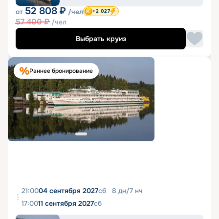
52 808
₽
от
/чел
+2 027
57 400
₽
/чел
Выбрать круиз
Раннее бронирование
21:00
04 сентября 2027
сб
8
дн
/
7
нч
17:00
11 сентября 2027
сб