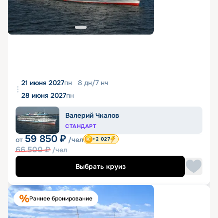
21 июня 2027
пн
8
дн
/
7
нч
28 июня 2027
пн
Валерий Чкалов
СТАНДАРТ
59 850
₽
от
/чел
+2 027
66 500
₽
/чел
Выбрать круиз
Раннее бронирование