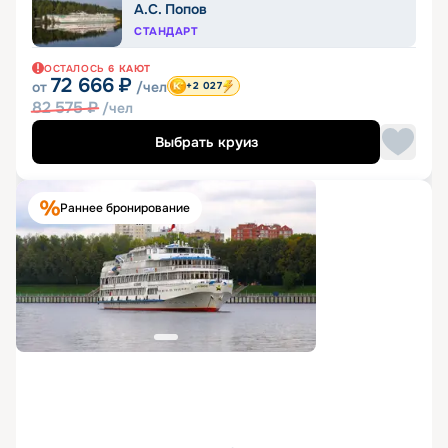
А.С. Попов
СТАНДАРТ
ОСТАЛОСЬ
6
КАЮТ
72 666
₽
от
/чел
+2 027
82 575
₽
/чел
Выбрать круиз
Раннее бронирование