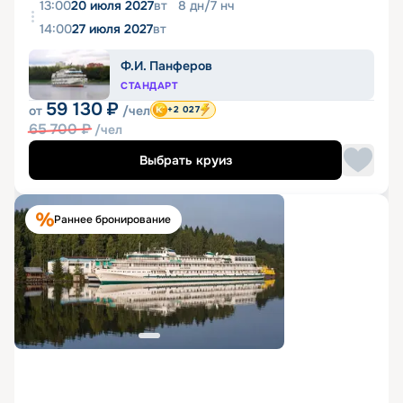
13:00
20 июля 2027
вт
8
дн
/
7
нч
14:00
27 июля 2027
вт
Ф.И. Панферов
СТАНДАРТ
59 130
₽
от
/чел
+2 027
65 700
₽
/чел
Выбрать круиз
Раннее бронирование