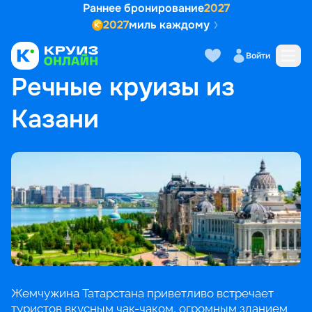
Раннее бронирование
2027
2027
миль каждому
Войти
ГЛАВНАЯ
•
ПОПУЛЯРНЫЕ НАПРАВЛЕНИЯ
•
РЕЧНЫЕ КРУИЗЫ ИЗ КАЗАНИ
Речные круизы из
Казани
Жемчужина Татарстана приветливо встречает
туристов вкусным чак-чаком, огромным зданием