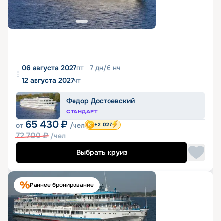
06 августа 2027
пт
7
дн
/
6
нч
12 августа 2027
чт
Федор Достоевский
СТАНДАРТ
65 430
₽
от
/чел
+2 027
72 700
₽
/чел
Выбрать круиз
Раннее бронирование