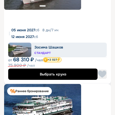
05 июня 2027
сб
8
дн
/
7
нч
12 июня 2027
сб
Зосима Шашков
СТАНДАРТ
68 310
₽
от
/чел
+2 027
75 900
₽
/чел
Выбрать круиз
Раннее бронирование