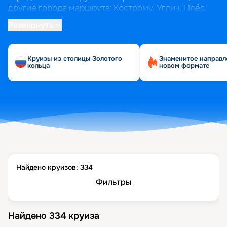
другие города маршрута: Кострому, Углич, Плёс,
Мышкин, Рыбинск.
Развернуть
Кроме очевидного маршрута по Золотому кольцу,
из Ярославля можно отправиться на юг, до
Круизы из столицы Золотого
Знаменитое направл
Астрахани, или на север, до Санкт-Петербурга.
кольца
новом формате
Найдено круизов:
334
Фильтры
Найдено
334
круиза