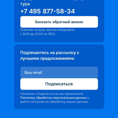
милых сердцу сувениров;
атмосферой покоя вокруг
тура
• возможностью насладиться 
+7 495 877-58-34
местными кулинарными шедеврами. 
Каждый круиз на теплоходе из 
Заказать обратный звонок
Ярославля позволяет попробовать 
Ответим на ваш звонок ежедневно
блюда народностей, которые 
с 8:00 до 21:00 по МСК
проживают на берегах Волги;
• оценить величие и разнообразие 
Подпишитесь на рассылку с
природы. Протяженность реки около 
лучшими предложениями
3,5 тыс. км. Это позволяет во время 
речного круиза посетить несколько 
климатических зон, наблюдать, как 
лесистая местность сменяется 
Подписаться
полустепью, а дальше переходит в 
степи. Если повезет, можно увидеть и 
Нажимая «Подписаться» вы принимаете
цветение лотосов в дельте реки.
Политику обработки персональных данных
и
даёте согласие на обработку ваших данных