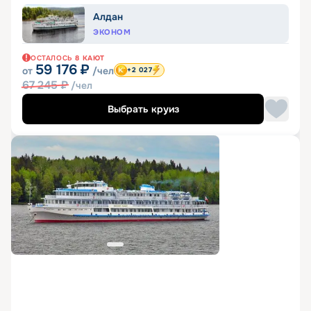
Алдан
ЭКОНОМ
ОСТАЛОСЬ
8
КАЮТ
59 176
₽
от
/чел
+2 027
67 245
₽
/чел
Выбрать круиз