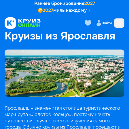
Раннее бронирование
2027
2027
миль каждому
Войти
ГЛАВНАЯ
•
ПОПУЛЯРНЫЕ НАПРАВЛЕНИЯ
•
КРУИЗЫ ИЗ ЯРОСЛАВЛЯ
Круизы из Ярославля
Ярославль – знаменитая столица туристического
маршрута «Золотое кольцо», поэтому начать
путешествие лучше всего с изучения самого
города. Обычно круизы из Ярославля посещают и