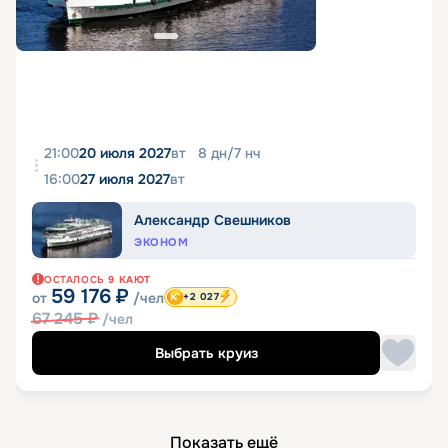
21:00
20 июля 2027
вт
8
дн
/
7
нч
16:00
27 июля 2027
вт
Александр Свешников
ЭКОНОМ
ОСТАЛОСЬ
9
КАЮТ
59 176
₽
от
/чел
+2 027
67 245
₽
/чел
Выбрать круиз
Показать ещё