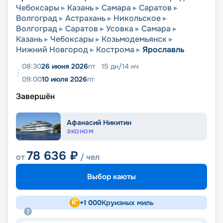
Чебоксары
Казань
Самара
Саратов
Волгоград
Астрахань
Никольское
Волгоград
Саратов
Усовка
Самара
Казань
Чебоксары
Козьмодемьянск
Нижний Новгород
Кострома
Ярославль
08:30
26 июня 2026
пт
15
дн
/
14
нч
09:00
10 июля 2026
пт
Завершён
Афанасий Никитин
ЭКОНОМ
78 636
₽
от
/ чел
Выбор каюты
+
1 000
Круизных миль