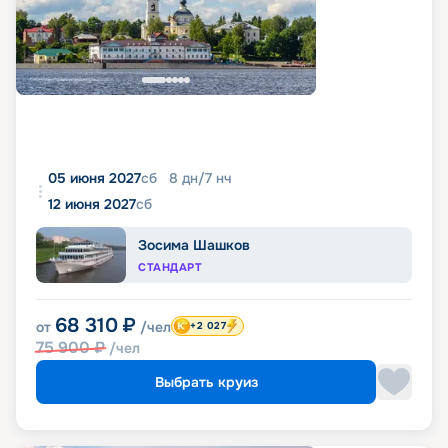
05 июня 2027
сб
8
дн
/
7
нч
12 июня 2027
сб
Зосима Шашков
СТАНДАРТ
68 310
₽
от
/чел
+2 027
75 900
₽
/чел
Выбрать круиз