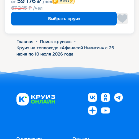
59 176
₽
от
/чел
+2 027
67 245
₽
/чел
Выбрать круиз
Главная
•
Поиск круизов
•
Круиз на теплоходе «Афанасий Никитин» с 26
июня по 10 июля 2026 года
О компании
Отзывы