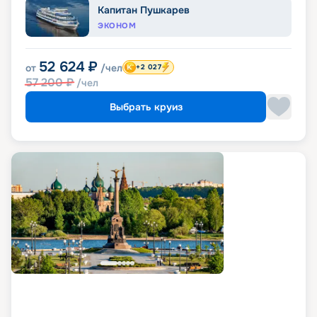
Капитан Пушкарев
ЭКОНОМ
52 624
₽
от
/чел
+2 027
57 200
₽
/чел
Выбрать круиз