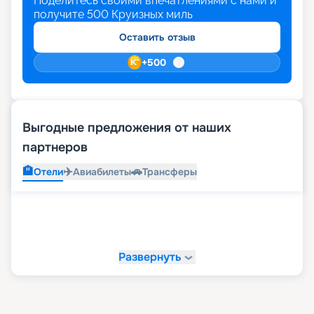
Поделитесь своими впечатлениями с нами и
получите
500
Круизных миль
Оставить отзыв
+
500
Выгодные предложения от наших
партнеров
🏨
✈️
🚗
Отели
Авиабилеты
Трансферы
Развернуть