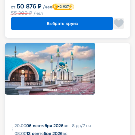
50 876
₽
от
/чел
+2 027
55 300
₽
/чел
Выбрать круиз
20:00
06 сентября 2026
вс
8
дн
/
7
нч
08:00
13 сентября 2026
вс