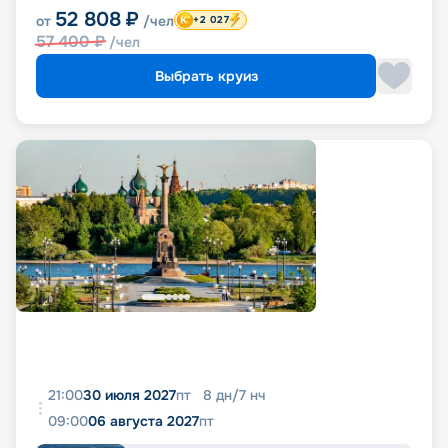
52 808
₽
от
/чел
+2 027
57 400
₽
/чел
Выбрать круиз
21:00
30 июля 2027
пт
8
дн
/
7
нч
09:00
06 августа 2027
пт