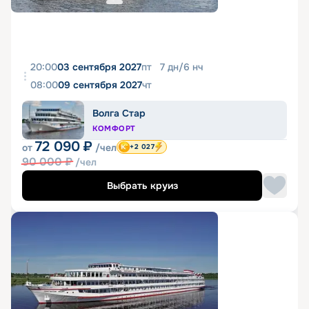
20:00
03 сентября 2027
пт
7
дн
/
6
нч
08:00
09 сентября 2027
чт
Волга Стар
КОМФОРТ
72 090
₽
от
/чел
+2 027
90 000
₽
/чел
Выбрать круиз