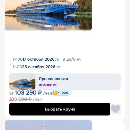
17:00
17 октября 2026
сб
9
дн
/
8
нч
11:00
25 октября 2026
вс
Лунная соната
КОМФОРТ
103 290
₽
от
/чел
+1 000
108 690
₽
/чел
Выбрать круиз