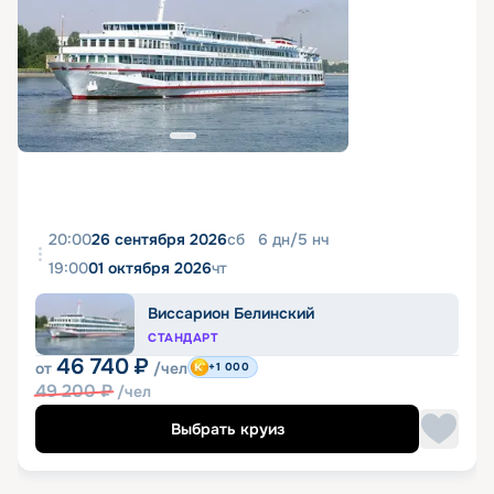
20:00
26 сентября 2026
сб
6
дн
/
5
нч
19:00
01 октября 2026
чт
Виссарион Белинский
СТАНДАРТ
46 740
₽
от
/чел
+1 000
49 200
₽
/чел
Выбрать круиз