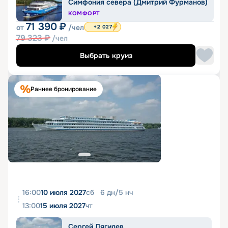
Симфония севера (Дмитрий Фурманов)
КОМФОРТ
71 390
₽
от
/чел
+2 027
79 323
₽
/чел
Выбрать круиз
Раннее бронирование
16:00
10 июля 2027
сб
6
дн
/
5
нч
13:00
15 июля 2027
чт
Сергей Дягилев