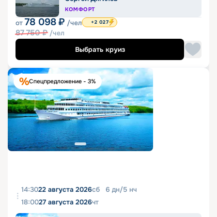
КОМФОРТ
78 098
₽
от
/чел
+2 027
87 750
₽
/чел
Выбрать круиз
Спецпредложение - 3%
14:30
22 августа 2026
сб
6
дн
/
5
нч
18:00
27 августа 2026
чт