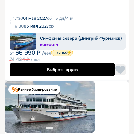
17:30
01 мая 2027
сб
5
дн
/
4
нч
16:30
05 мая 2027
ср
Симфония севера (Дмитрий Фурманов)
КОМФОРТ
66 990
₽
от
/чел
+2 027
74 434
₽
/чел
Выбрать круиз
Раннее бронирование