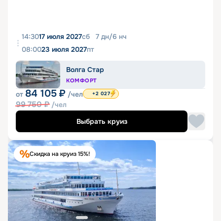
14:30
17 июля 2027
сб
7
дн
/
6
нч
08:00
23 июля 2027
пт
Волга Стар
КОМФОРТ
84 105
₽
от
/чел
+2 027
99 750
₽
/чел
Выбрать круиз
Скидка на круиз 15%!