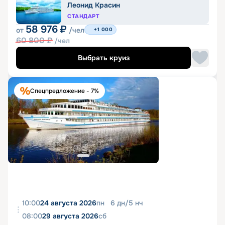
Леонид Красин
СТАНДАРТ
58 976
₽
от
/чел
+1 000
60 800
₽
/чел
Выбрать круиз
Спецпредложение - 7%
10:00
24 августа 2026
пн
6
дн
/
5
нч
08:00
29 августа 2026
сб