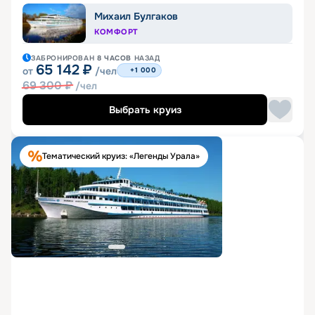
Михаил Булгаков
КОМФОРТ
ЗАБРОНИРОВАН
8 ЧАСОВ
НАЗАД
65 142
₽
от
/чел
+1 000
69 300
₽
/чел
Выбрать круиз
Тематический круиз: «Легенды Урала»