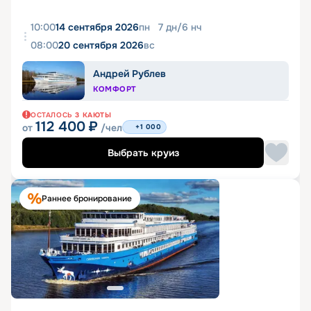
10:00
14 сентября 2026
пн
7
дн
/
6
нч
08:00
20 сентября 2026
вс
Андрей Рублев
КОМФОРТ
ОСТАЛОСЬ
3
КАЮТЫ
112 400
₽
от
/чел
+1 000
Выбрать круиз
Раннее бронирование