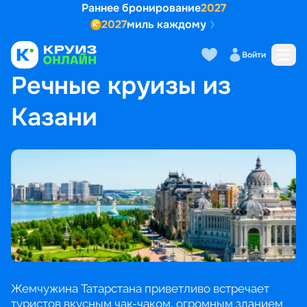
Раннее бронирование
2027
2027
миль каждому
Войти
ГЛАВНАЯ
•
ПОПУЛЯРНЫЕ НАПРАВЛЕНИЯ
•
РЕЧНЫЕ КРУИЗЫ ИЗ КАЗАНИ
Речные круизы из
Казани
Жемчужина Татарстана приветливо встречает
туристов вкусным чак-чаком, огромным зданием