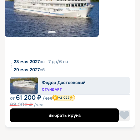
23 мая 2027
вс
7
дн
/
6
нч
29 мая 2027
сб
Федор Достоевский
СТАНДАРТ
61 200
₽
от
/чел
+2 027
68 000
₽
/чел
Выбрать круиз