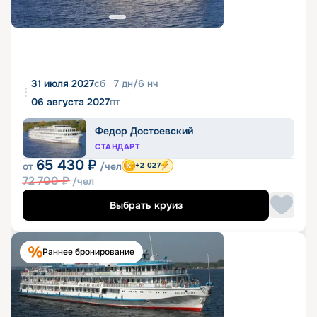
31 июля 2027
сб
7
дн
/
6
нч
06 августа 2027
пт
Федор Достоевский
СТАНДАРТ
65 430
₽
от
/чел
+2 027
72 700
₽
/чел
Выбрать круиз
Раннее бронирование