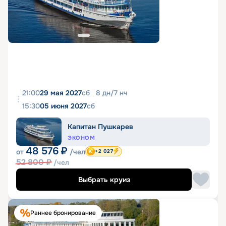
21:00
29 мая 2027
сб
8
дн
/
7
нч
15:30
05 июня 2027
сб
Капитан Пушкарев
ЭКОНОМ
48 576
₽
от
/чел
+2 027
52 800
₽
/чел
Выбрать круиз
Раннее бронирование