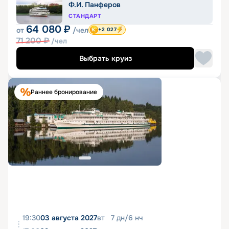
Ф.И. Панферов
СТАНДАРТ
64 080
₽
от
/чел
+2 027
71 200
₽
/чел
Выбрать круиз
Раннее бронирование
19:30
03 августа 2027
вт
7
дн
/
6
нч