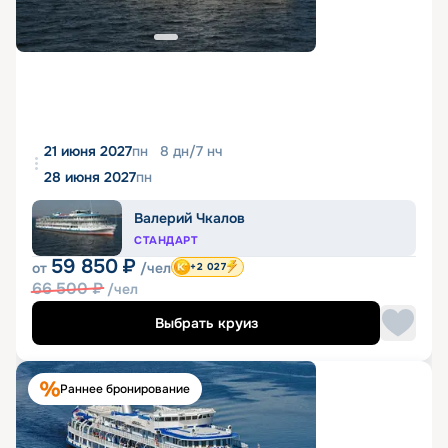
21 июня 2027
пн
8
дн
/
7
нч
28 июня 2027
пн
Валерий Чкалов
СТАНДАРТ
59 850
₽
от
/чел
+2 027
66 500
₽
/чел
Выбрать круиз
Раннее бронирование