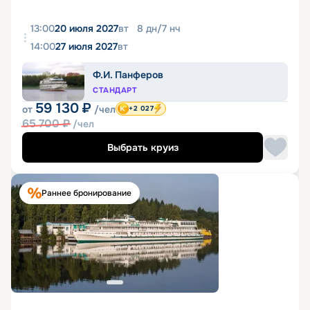
13:00
20 июля 2027
вт
8
дн
/
7
нч
14:00
27 июля 2027
вт
Ф.И. Панферов
СТАНДАРТ
59 130
₽
от
/чел
+2 027
65 700
₽
/чел
Выбрать круиз
Раннее бронирование