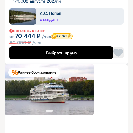
17:00
09 августа 2027
пн
А.С. Попов
СТАНДАРТ
ОСТАЛОСЬ
6
КАЮТ
70 444
₽
от
/чел
+2 027
80 050
₽
/чел
Выбрать круиз
Раннее бронирование