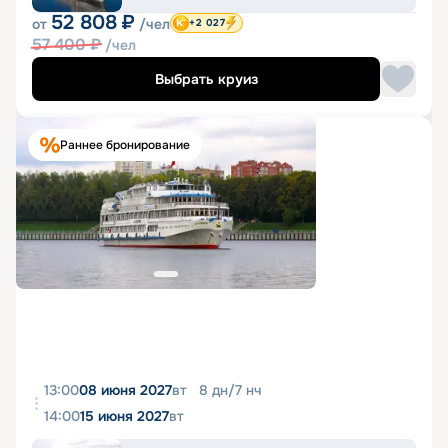
52 808
₽
от
/чел
+2 027
57 400
₽
/чел
Выбрать круиз
Раннее бронирование
13:00
08 июня 2027
вт
8
дн
/
7
нч
14:00
15 июня 2027
вт